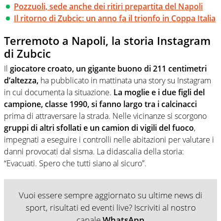
Pozzuoli, sede anche dei ritiri prepartita del Napoli
Il ritorno di Zubcic: un anno fa il trionfo in Coppa Italia
Terremoto a Napoli, la storia Instagram
di Zubcic
Il
giocatore croato, un gigante buono di 211 centimetri
d’altezza,
ha pubblicato in mattinata una story su Instagram
in cui documenta la situazione.
La moglie e i due figli del
campione, classe 1990, si fanno largo tra i calcinacci
prima di attraversare la strada. Nelle vicinanze si scorgono
gruppi di altri sfollati e un camion di vigili del fuoco
,
impegnati a eseguire i controlli nelle abitazioni per valutare i
danni provocati dal sisma. La didascalia della storia:
“Evacuati. Spero che tutti siano al sicuro”.
Vuoi essere sempre aggiornato su ultime news di
sport, risultati ed eventi live? Iscriviti al nostro
canale
WhatsApp