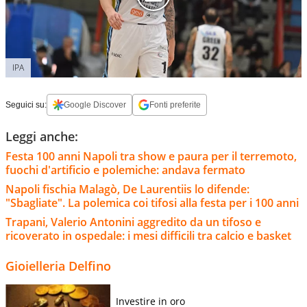
IPA
Seguici su:
Google Discover
Fonti preferite
Leggi anche:
Festa 100 anni Napoli tra show e paura per il terremoto,
fuochi d'artificio e polemiche: andava fermato
Napoli fischia Malagò, De Laurentiis lo difende:
"Sbagliate". La polemica coi tifosi alla festa per i 100 anni
Trapani, Valerio Antonini aggredito da un tifoso e
ricoverato in ospedale: i mesi difficili tra calcio e basket
Gioielleria Delfino
Investire in oro