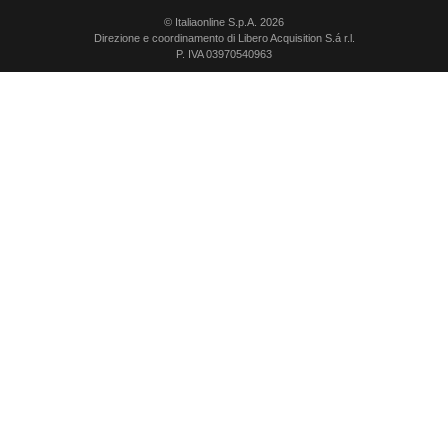
© Italiaonline S.p.A. 2026
Direzione e coordinamento di Libero Acquisition S.á r.l.
P. IVA 03970540963