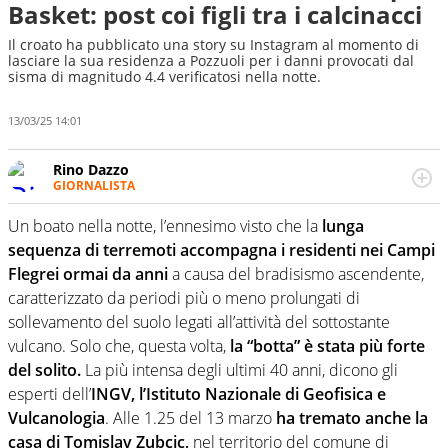
Basket: post coi figli tra i calcinacci
Il croato ha pubblicato una story su Instagram al momento di
lasciare la sua residenza a Pozzuoli per i danni provocati dal
sisma di magnitudo 4.4 verificatosi nella notte.
13/03/25 14:01
Rino Dazzo
GIORNALISTA
Se mai ci fosse modo di traslare il glossario del calcio in
una nicchia di esperti, lui ne farebbe parte. Non si perde
Un boato nella notte, l’ennesimo visto che la
lunga
una svista arbitrale né gli umori social del mondo delle
sequenza di terremoti accompagna i residenti nei Campi
curve
Flegrei ormai da anni
a causa del bradisismo ascendente,
caratterizzato da periodi più o meno prolungati di
sollevamento del suolo legati all’attività del sottostante
vulcano. Solo che, questa volta,
la “botta” è stata più forte
del solito.
La più intensa degli ultimi 40 anni, dicono gli
esperti dell’
INGV, l’Istituto Nazionale di Geofisica e
Vulcanologia
. Alle 1.25 del 13 marzo
ha tremato anche la
casa di Tomislav Zubcic,
nel territorio del comune di