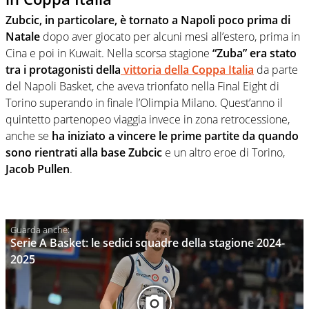
Zubcic, in particolare, è tornato a Napoli poco prima di
Natale
dopo aver giocato per alcuni mesi all’estero, prima in
Cina e poi in Kuwait. Nella scorsa stagione
“Zuba” era stato
tra i protagonisti della
vittoria della Coppa Italia
da parte
del Napoli Basket, che aveva trionfato nella Final Eight di
Torino superando in finale l’Olimpia Milano. Quest’anno il
quintetto partenopeo viaggia invece in zona retrocessione,
anche se
ha iniziato a vincere le prime partite da quando
sono rientrati alla base Zubcic
e un altro eroe di Torino,
Jacob Pullen
.
Serie A Basket: le sedici squadre della stagione 2024-
2025