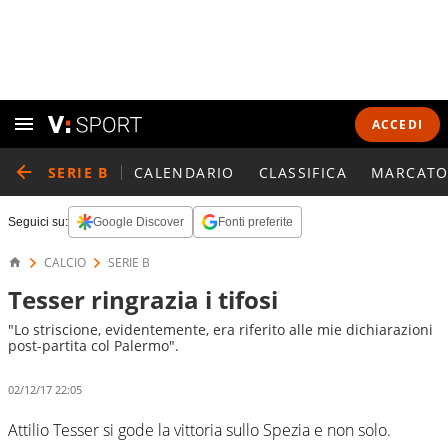
ACCEDI
SERIE B
CALENDARIO
CLASSIFICA
MARCATO
Seguici su:
Google Discover
Fonti preferite
CALCIO
SERIE B
Tesser ringrazia i tifosi
"Lo striscione, evidentemente, era riferito alle mie dichiarazioni
post-partita col Palermo".
02/12/17 22:05
Attilio Tesser si gode la vittoria sullo Spezia e non solo.