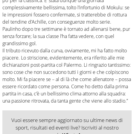
po’ per la classifica. E’ stata dunque una giornata
complessivamente bellissima, tolto l’infortunio di Mokulu: se
le impressioni fossero confermate, si tratterebbe di rottura
del tendine d’Achille, con conseguenze molto serie.
Paulinho dopo tre settimane è tornato ad allenarsi bene, pur
senza forzare; la sua classe l’ha fatta vedere, con quel
grandissimo gol.
Il tributo ricevuto dalla curva, ovviamente, mi ha fatto molto
piacere. Lo striscione, evidentemente, era riferito alle mie
dichiarazioni post-partita col Palermo. Li ringrazio tantissimo:
sono cose che non succedono tutti i giorni e che colpiscono
molto. Mi fa piacere se – al di là che come allenatore – possa
essere ricordato come persona. Come ho detto dalla prima
partita in casa, c’è un bellissimo clima attorno alla squadra:
una passione ritrovata, da tanta gente che viene allo stadio.”
Vuoi essere sempre aggiornato su ultime news di
sport, risultati ed eventi live? Iscriviti al nostro