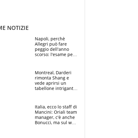
ME NOTIZIE
Napoli, perchè
Allegri può fare
peggio dell'anno
scorso: l'esame per
Manna, le colpe di
Conte e il gioco del
Monopoly
Montreal, Darderi
rimonta Shang e
vede aprirsi un
tabellone intrigante:
"Penso solo a
Borges, ma sono
felice del mio livello"
Italia, ecco lo staff di
Mancini: Oriali team
manager, c'è anche
Bonucci, ma sul web
infuria la polemica