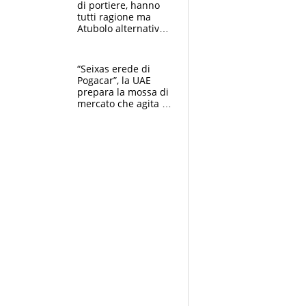
di portiere, hanno
tutti ragione ma
Atubolo alternativa
a Vicario non regge
e la soluzione
rimane Milinkovic-
“Seixas erede di
Savic
Pogacar”, la UAE
prepara la mossa di
mercato che agita la
Francia. Ciccone,
che beffa alla Vuelta
a Burgos