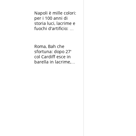
maglie, bandiere,
sciarpe, lacrime e
bigliettini
Napoli è mille colori:
per i 100 anni di
storia luci, lacrime e
fuochi d'artificio: De
Laurentiis salta al
coro anti-Juve
Roma, Bah che
sfortuna: dopo 27'
col Cardiff esce in
barella in lacrime,
Dybala rigore da
schiaffi, i giallorossi
prendono 3 gol in
45'