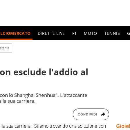
ALCIOMERCATO
DIRETTE LIVE
F1
MOTO
TENNIS
G
eferite
on esclude l'addio al
con lo Shanghai Shenhua". L'attaccante
lla sua carriera.
CONDIVIDI
Gioie
ella sua carriera. “Stiamo trovando una soluzione con