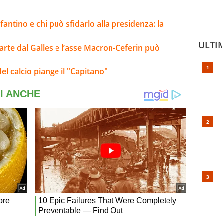
fantino e chi può sfidarlo alla presidenza: la
ULTI
parte dal Galles e l’asse Macron-Ceferin può
el calcio piange il "Capitano"