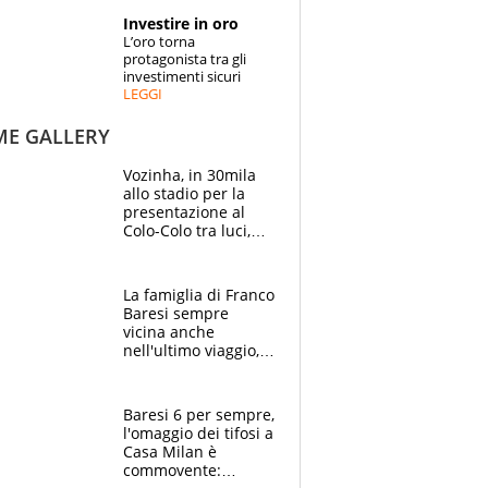
STORIE
Investire in oro
L’oro torna
SPECIALI
protagonista tra gli
investimenti sicuri
LEGGI
ESPERTI
ME GALLERY
CONTATTI
Vozinha, in 30mila
allo stadio per la
presentazione al
Colo-Colo tra luci,
spettacolo, elicotteri
e paracadutisti
La famiglia di Franco
Baresi sempre
vicina anche
nell'ultimo viaggio,
la moglie Maura, i
figli e i suoi cari
circondati
Baresi 6 per sempre,
dall'affetto dei tifosi
l'omaggio dei tifosi a
Casa Milan è
commovente: