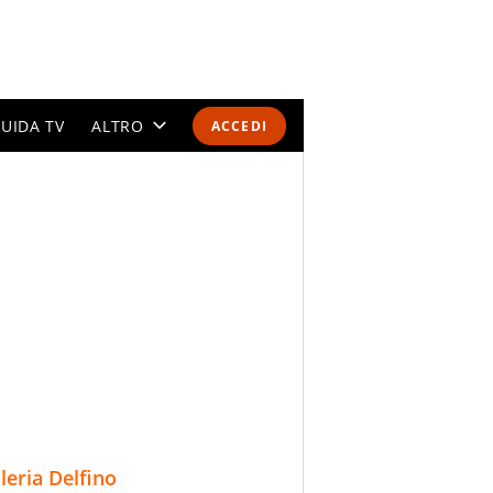
UIDA TV
ALTRO
ACCEDI
CALENDARI E CLASSIFICHE
ALTRI SPORT
MONDIALI 2026
OLIMPIADI
GOSSIP
LIFESTYLE
lleria Delfino