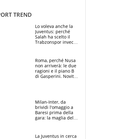
ORT TREND
Lo voleva anche la
Juventus: perché
Salah ha scelto il
Trabzonspor invece
di un top club
Roma, perché Nusa
non arriverà: le due
ragioni e il piano B
di Gasperini. Novità
su Pellegrini e
Cacciamani
Milan-Inter, da
brividi l'omaggio a
Baresi prima della
gara: la maglia del
capitano a
centrocampo
La Juventus in cerca