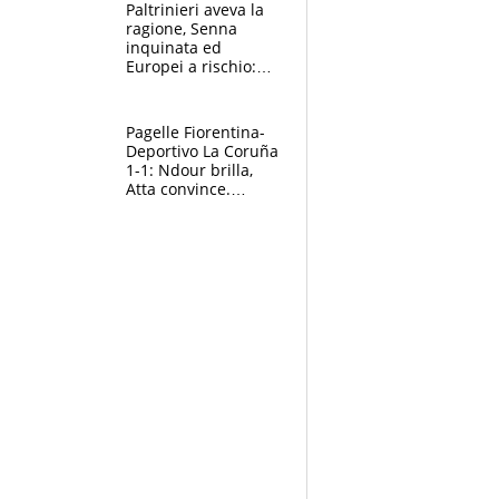
Paltrinieri aveva la
ragione, Senna
inquinata ed
Europei a rischio:
allenamenti fermi,
cosa succede
adesso
Pagelle Fiorentina-
Deportivo La Coruña
1-1: Ndour brilla,
Atta convince.
Pongracic rovina
tutto nel finale