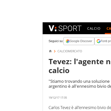
CALCIO
C
Seguici su:
Google Discover
Fonti pr
CALCIOMERCATO
Tevez: l'agente n
calcio
"Stiamo trovando una soluzione 
argentino è all'ennesimo bivio de
19/12/17 17:35
Carlos Tevez è all’ennesimo bivio d