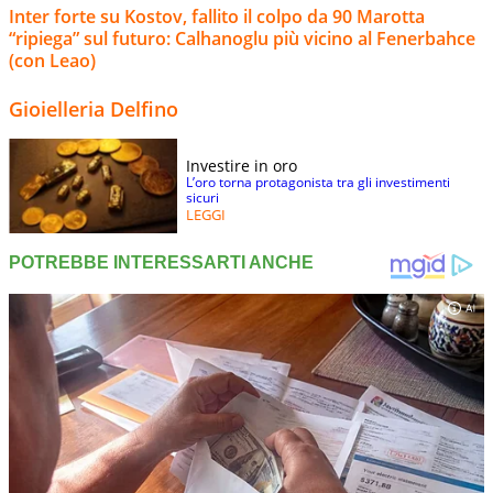
Inter forte su Kostov, fallito il colpo da 90 Marotta
“ripiega” sul futuro: Calhanoglu più vicino al Fenerbahce
(con Leao)
Gioielleria Delfino
Investire in oro
L’oro torna protagonista tra gli investimenti
sicuri
LEGGI