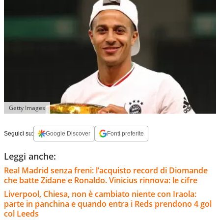
Getty Images
Seguici su:
Google Discover
Fonti preferite
Leggi anche:
Real Madrid senza freni: l’acquisto record di Diomande
che batte Zidane e Ronaldo. Vinicius rinnova: le cifre
Liverpool, Chiesa, non è cambiato niente con Iraola:
parte in panchina e quando entra i Reds prendono 4 gol
col Leeds