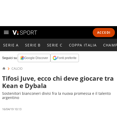
ACCEDI
SERIE A
SERIE B
SERIE C
COPPA ITALIA
CHAMP
Seguici su:
Google Discover
Fonti preferite
CALCIO
Tifosi Juve, ecco chi deve giocare tra
Kean e Dybala
Sostenitori bianconeri divisi fra la nuova promessa e il talento
argentino
16/04/19 10:13