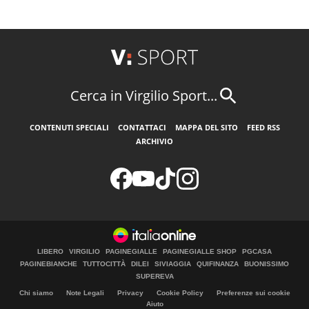
Cerca in Virgilio Sport...
CONTENUTI SPECIALI
CONTATTACI
MAPPA DEL SITO
FEED RSS
ARCHIVIO
LIBERO
VIRGILIO
PAGINEGIALLE
PAGINEGIALLE SHOP
PGCASA
PAGINEBIANCHE
TUTTOCITTÀ
DILEI
SIVIAGGIA
QUIFINANZA
BUONISSIMO
SUPEREVA
Chi siamo
Note Legali
Privacy
Cookie Policy
Preferenze sui cookie
Aiuto