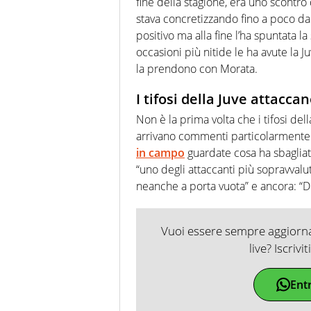
fine della stagione, era uno scontro 
stava concretizzando fino a poco dal
positivo ma alla fine l’ha spuntata l
occasioni più nitide le ha avute la J
la prendono con Morata.
I tifosi della Juve attacc
Non è la prima volta che i tifosi de
arrivano commenti particolarmente
in campo
guardate cosa ha sbagliat
“uno degli attaccanti più sopravvalu
neanche a porta vuota” e ancora: “
D
Vuoi essere sempre aggiornat
live? Iscrivi
Ent