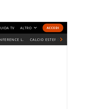
UIDA TV
ALTRO
ACCEDI
NFERENCE L.
CALENDARI E CLASSIFICHE
CALCIO ESTERO
SUPERCOPPA ITALIAN
ALTRI SPORT
MONDIALI 2026
OLIMPIADI
GOSSIP
LIFESTYLE