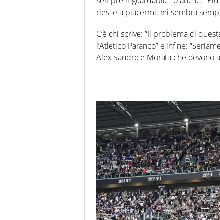
sempre inguardabile” o anche: “Più
riesce a piacermi: mi sembra sempre
C’è chi scrive: “
Il problema di quest
l’Atletico Paranco” e infine:
“Seriamen
Alex Sandro e Morata che devono 