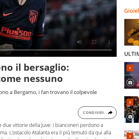
Gioie
ULTI
no il bersaglio:
 come nessuno
no a Bergamo, i fan trovano il colpevole
CONDIVIDI
me due vittorie della Juve: i bianconeri perdono a
a. L’ostacolo Atalanta era il più temuto da qui alla