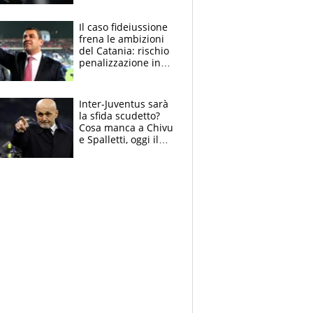
derubato, che
attacco all’Italia
Il caso fideiussione
frena le ambizioni
del Catania: rischio
penalizzazione in
classifica, cosa
succede?
Inter-Juventus sarà
la sfida scudetto?
Cosa manca a Chivu
e Spalletti, oggi il
primo antipasto