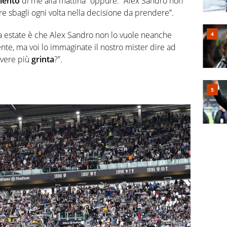
lento
di me alla mattina” oppure
: “Alex Sandro non
 sbagli ogni volta nella decisione da prendere”.
a estate è che Alex Sandro non lo vuole neanche
te, ma voi lo immaginate il nostro mister dire ad
avere più
grinta
?”.