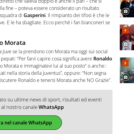
diretto che valeva doppio e anche il pari – che si
la fine – poteva essere considerato un risultato
a squadra di
Gasperini
. Il rimpianto dei tifosi è che le
uve. E le ha sbagliate. Ecco perché i fan bianconeri se
ano Morata
lla Juve se la prendono con Morata ma oggi sui social
 pepati:
“Per farvi capire cosa significa avere
Ronaldo
o Morata e immaginatevi lui al suo posto” o anche:
:
tati nella storia della Juventus”, oppure: “Non segna
iscutere Ronaldo e tenersi Morata anche NO Grazie”.
o su ultime news di sport, risultati ed eventi
ti al nostro canale
WhatsApp
ra nel canale WhatsApp