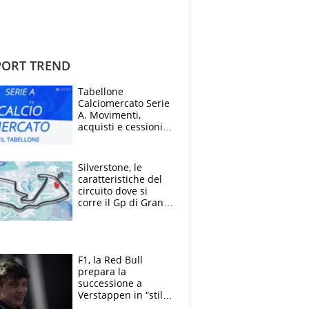
ORT TREND
Tabellone
Calciomercato Serie
A. Movimenti,
acquisti e cessioni:
estate 2026-27
Silverstone, le
caratteristiche del
circuito dove si
corre il Gp di Gran
Bretagna del
Motomondiale
F1, la Red Bull
prepara la
successione a
Verstappen in “stile
Antonelli”. Colapinto