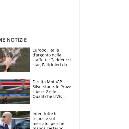
ME NOTIZIE
Europei, Italia
d’argento nella
staffetta: Taddeucci
star, Paltrinieri da
leggenda. Greg
svela la profezia di
Padre Pio
Diretta MotoGP
Silverstone, le Prove
Libere 2 e le
Qualifiche LIVE:
colpo a sorpresa di
Fernandez
Inter, tutte le
risposte sul
mercato: perchè
manca l'esterno,