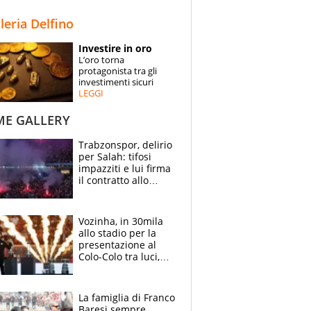
STORIE
lleria Delfino
SPECIALI
Investire in oro
L’oro torna
ESPERTI
protagonista tra gli
investimenti sicuri
LEGGI
CONTATTI
ME GALLERY
Trabzonspor, delirio
per Salah: tifosi
impazziti e lui firma
il contratto allo
stadio
Vozinha, in 30mila
allo stadio per la
presentazione al
Colo-Colo tra luci,
spettacolo, elicotteri
e paracadutisti
La famiglia di Franco
Baresi sempre