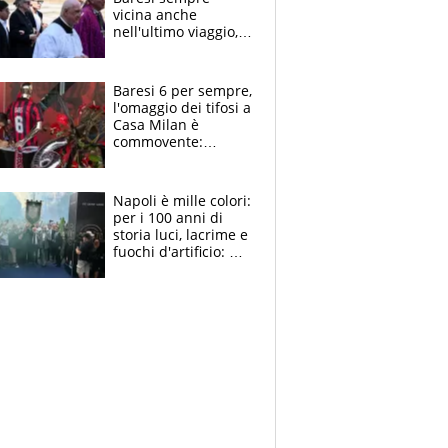
vicina anche
nell'ultimo viaggio,
la moglie Maura, i
figli e i suoi cari
circondati
Baresi 6 per sempre,
dall'affetto dei tifosi
l'omaggio dei tifosi a
Casa Milan è
commovente:
maglie, bandiere,
sciarpe, lacrime e
bigliettini
Napoli è mille colori:
per i 100 anni di
storia luci, lacrime e
fuochi d'artificio: De
Laurentiis salta al
coro anti-Juve