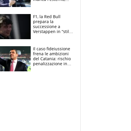
perchè Romero è
sfumato, quale è il
vero obiettivo di
F1, la Red Bull
Marotta
prepara la
successione a
Verstappen in “stile
Antonelli”. Colapinto
derubato, che
attacco all’Italia
Il caso fideiussione
frena le ambizioni
del Catania: rischio
penalizzazione in
classifica, cosa
succede?