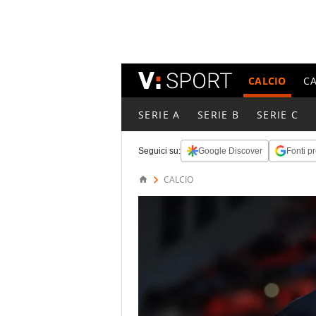
CALCIO
C
SERIE A
SERIE B
SERIE C
Seguici su:
Google Discover
Fonti pr
CALCIO