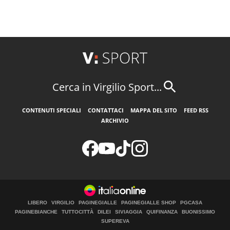
Cerca in Virgilio Sport...
CONTENUTI SPECIALI
CONTATTACI
MAPPA DEL SITO
FEED RSS
ARCHIVIO
LIBERO
VIRGILIO
PAGINEGIALLE
PAGINEGIALLE SHOP
PGCASA
PAGINEBIANCHE
TUTTOCITTÀ
DILEI
SIVIAGGIA
QUIFINANZA
BUONISSIMO
SUPEREVA