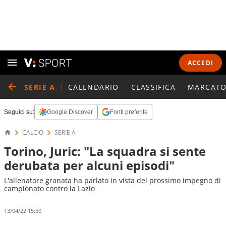
ACCEDI
SERIE A
CALENDARIO
CLASSIFICA
MARCATO
Seguici su:
Google Discover
Fonti preferite
CALCIO
SERIE A
Torino, Juric: "La squadra si sente
derubata per alcuni episodi"
L'allenatore granata ha parlato in vista del prossimo impegno di
campionato contro la Lazio
13/04/22 15:50