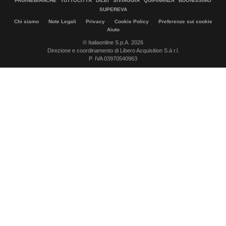
PAGINEBIANCHE
TUTTOCITTÀ
DILEI
SIVIAGGIA
QUIFINANZA
BUONISSIMO
SUPEREVA
Chi siamo
Note Legali
Privacy
Cookie Policy
Preferenze sui cookie
Aiuto
© Italiaonline S.p.A. 2026
Direzione e coordinamento di Libero Acquisition S.á r.l.
P. IVA 03970540963