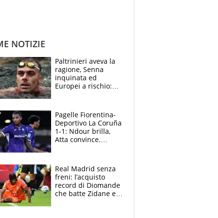
ME NOTIZIE
Paltrinieri aveva la
ragione, Senna
inquinata ed
Europei a rischio:
allenamenti fermi,
cosa succede
adesso
Pagelle Fiorentina-
Deportivo La Coruña
1-1: Ndour brilla,
Atta convince.
Pongracic rovina
tutto nel finale
Real Madrid senza
freni: l’acquisto
record di Diomande
che batte Zidane e
Ronaldo. Vinicius
rinnova: le cifre