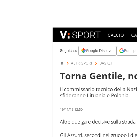
CALCIO
C
Seguici su:
Google Discover
Fonti pr
ALTRI SPORT
BASKET
Torna Gentile, no
Il commissario tecnico della Nazi
sfideranno Lituania e Polonia.
19/11/18 12:50
Altre due gare decisive sulla strada
Gli Azzurri, secondi nel gruppo J diet