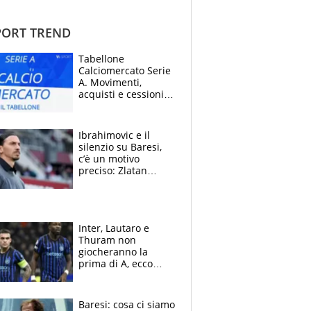
ORT TREND
Tabellone
Calciomercato Serie
A. Movimenti,
acquisti e cessioni:
estate 2026-27
Ibrahimovic e il
silenzio su Baresi,
c’è un motivo
preciso: Zlatan
segnato dalla
tragedia del fratello
e dalla morte di
Raiola
Inter, Lautaro e
Thuram non
giocheranno la
prima di A, ecco
perchè. Tutto sulle
spalle di Pio
Esposito ma la
Baresi: cosa ci siamo
garanzia è Stankovic