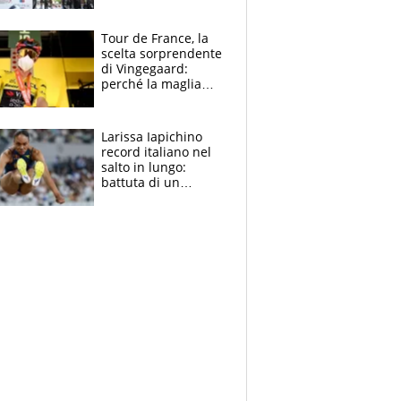
rito della Norvegia
di Haaland e
compagni
Tour de France, la
scelta sorprendente
di Vingegaard:
perché la maglia
gialla indossa la
mascherina, il
rischio da evitare
Larissa Iapichino
record italiano nel
salto in lungo:
battuta di un
centimetro mamma
Fiona May