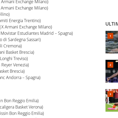
|X Armani Exchange Milano)
|X Armani Exchange Milano)
llino)
miti Energia Trentino)
ULTI
A|X Armani Exchange Milano)
, Movistar Estudiantes Madrid – Spagna)
o di Sardegna Sassari)
oli Cremona)
ani Basket Brescia)
Longhi Treviso)
 Reyer Venezia)
asket Brescia)
Banc Andorra – Spagna)
in Bon Reggio Emilia)
caligera Basket Verona)
issin Bon Reggio Emilia)