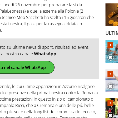
ia lunedì 26 novembre per preparare la sfida
 PalaLeonessa) e quella esterna alla Polonia (2
 tecnico Meo Sacchetti ha scelto i 16 giocatori che
ta finestra, il pass per la rassegna iridata in
a.
ULTI
o su ultime news di sport, risultati ed eventi
ti al nostro canale
WhatsApp
ra nel canale WhatsApp
Gentile, le cui ultime apparizioni in Azzurro risalgono
 due presenze nella prima finestra contro la Romania
 ottime prestazioni in questo inizio di campionato di
ampaolo Ricci, che a Cremona è una delle più belle
erito più volte nella long list del commissario tecnico,
 Sperimentale nella scorsa estate. Tornano anche