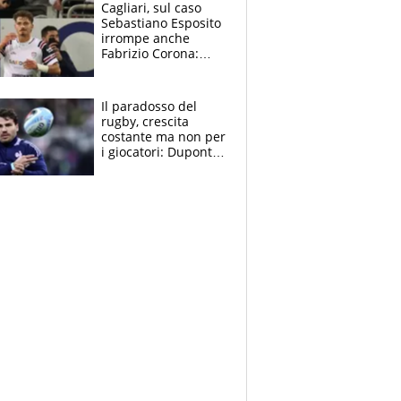
Cagliari, sul caso
Sebastiano Esposito
irrompe anche
Fabrizio Corona:
“Ecco cosa è
successo, ho le
prove”
Il paradosso del
rugby, crescita
costante ma non per
i giocatori: Dupont
(il più pagato al
mondo) guadagna
solo 1,4 milioni
all'anno