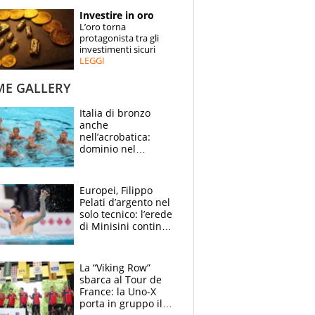
STORIE
Investire in oro
L’oro torna
SPECIALI
protagonista tra gli
investimenti sicuri
LEGGI
ESPERTI
ME GALLERY
CONTATTI
Italia di bronzo
anche
nell’acrobatica:
dominio nel
medagliere, ora
tocca a Ceccon, Curti
e compagni
Europei, Filippo
continuare
Pelati d’argento nel
solo tecnico: l’erede
di Minisini continua
a stupire, Los
Angeles è già nel
mirino
La “Viking Row”
sbarca al Tour de
France: la Uno-X
porta in gruppo il