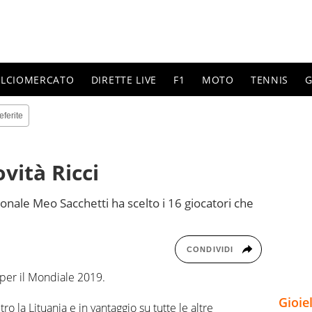
ALCIOMERCATO
DIRETTE LIVE
F1
MOTO
TENNIS
G
eferite
vità Ricci
onale Meo Sacchetti ha scelto i 16 giocatori che
CONDIVIDI
 per il Mondiale 2019.
Gioie
ro la Lituania e in vantaggio su tutte le altre