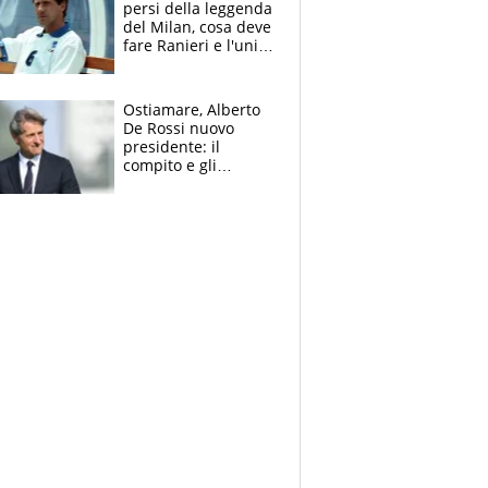
persi della leggenda
del Milan, cosa deve
fare Ranieri e l'unico
neo di una carriera
immacolata
Ostiamare, Alberto
De Rossi nuovo
presidente: il
compito e gli
obiettivi ricevuti dal
figlio Daniele