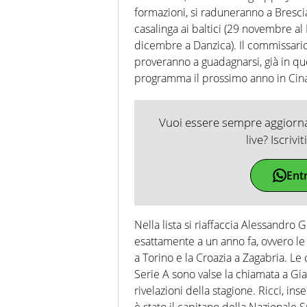
formazioni, si raduneranno a Bresc
casalinga ai baltici (29 novembre al
dicembre a Danzica). Il commissario
proveranno a guadagnarsi, già in ques
programma il prossimo anno in Cin
Vuoi essere sempre aggiornat
live? Iscrivi
Ent
Nella lista si riaffaccia Alessandro 
esattamente a un anno fa, ovvero le
a Torino e la Croazia a Zagabria. Le
Serie A sono valse la chiamata a Gi
rivelazioni della stagione. Ricci, ins
è stato il capitano della Nazionale