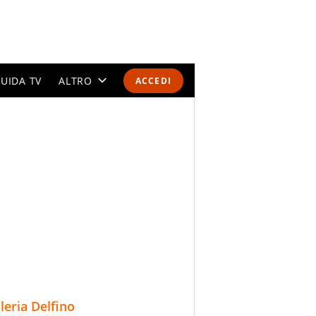
UIDA TV
ALTRO
ACCEDI
CALENDARI E CLASSIFICHE
ALTRI SPORT
MONDIALI 2026
OLIMPIADI
GOSSIP
LIFESTYLE
lleria Delfino