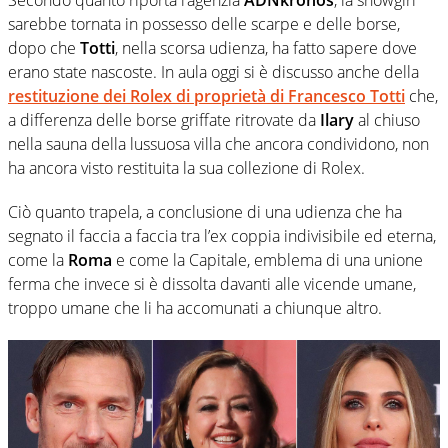
Secondo quanto riporta l’agenzia
ADNkronos
, la showgirl
sarebbe tornata in possesso delle scarpe e delle borse,
dopo che
Totti
, nella scorsa udienza, ha fatto sapere dove
erano state nascoste. In aula oggi si è discusso anche della
restituzione dei Rolex di proprietà di Francesco Totti
che,
a differenza delle borse griffate ritrovate da
Ilary
al chiuso
nella sauna della lussuosa villa che ancora condividono, non
ha ancora visto restituita la sua collezione di Rolex.
Ciò quanto trapela, a conclusione di una udienza che ha
segnato il faccia a faccia tra l’ex coppia indivisibile ed eterna,
come la
Roma
e come la Capitale, emblema di una unione
ferma che invece si è dissolta davanti alle vicende umane,
troppo umane che li ha accomunati a chiunque altro.