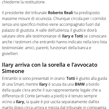
chiederne la restituzione.
Il presidente del tribunale
Roberto Reali
ha predisposto
massime misure di sicurezza. Chiunque circola per i corridoi
senza uno specifico motivo viene accompagnato fuori dal
palazzo di giustizia. A valle dell’udienza, il giudice dovrà
valutare oltre alle testimonianze di
Ilary e Totti
se convocare
anche i testimoni che entrambi hanno indicato nella loro lista
testimoniale: amici, parenti, funzionari della banca e
gioiellieri.
Ilary arriva con la sorella e l’avvocato
Simeone
Entrambi si sono presentati in orario:
Totti
è giunto alla guida
di una Smart, mentre
Ilary
è scusa da una
BMW
a bordo
della quale c’era anche il suo rappresentante legale che a
differenza di Conte (arrivato a piedi) si è tenuto sempre
vicino a
Ilary,
la quale è poi uscita separatamente dall’ex
marito dopo circa un’ora e mezza dal tribunale in compagnia