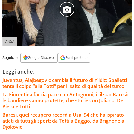
ANSA
Seguici su:
Google Discover
Fonti preferite
Leggi anche:
Juventus, Alajbegovic cambia il futuro di Yildiz: Spalletti
tenta il colpo “alla Totti” per il salto di qualità del turco
La Fiorentina faccia pace con Antognoni, è il suo Baresi:
le bandiere vanno protette, che storie con Juliano, Del
Piero e Totti
Baresi, quel recupero record a Usa '94 che ha ispirato
atleti di tutti gli sport: da Totti a Baggio, da Brignone a
Djokovic