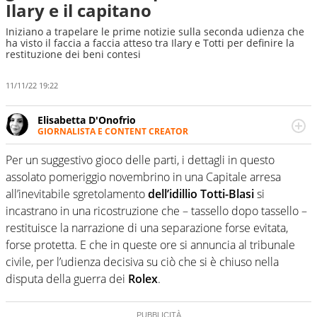
Ilary e il capitano
Iniziano a trapelare le prime notizie sulla seconda udienza che
ha visto il faccia a faccia atteso tra Ilary e Totti per definire la
restituzione dei beni contesi
11/11/22 19:22
Elisabetta D'Onofrio
GIORNALISTA E CONTENT CREATOR
Giornalista professionista dal 2007, scrive per curiosità
personale e necessità: soprattutto di calcio, di sport e dei
Per un suggestivo gioco delle parti, i dettagli in questo
suoi protagonisti, concedendosi innocenti evasioni
assolato pomeriggio novembrino in una Capitale arresa
nell'ambito della creazione di format. Un tempo ala
all’inevitabile sgretolamento
dell’idillio Totti-Blasi
si
destra, oggi si sente a suo agio nel ruolo di libero. Cura
incastrano in una ricostruzione che – tassello dopo tassello –
una classifica riservata dei migliori 5 calciatori di sempre.
restituisce la narrazione di una separazione forse evitata,
forse protetta. E che in queste ore si annuncia al tribunale
civile, per l’udienza decisiva su ciò che si è chiuso nella
disputa della guerra dei
Rolex
.