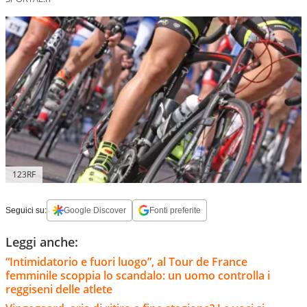
123RF
Seguici su:
Google Discover
Fonti preferite
Leggi anche:
“Intimidatorio e fuori luogo”, al Tour de France
femminile scoppia lo scandalo: un uomo controlla i
reggiseni delle atlete