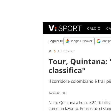
CALCIO
C
Seguici su:
Google Discover
Fonti pr
ALTRI SPORT
Tour, Quintana: 
classifica"
Il corridore colombiano è tra i più
12/07/20 14:31
Nairo Quintana a France 24 stabilisce
come un favorito. Penso che ci siano