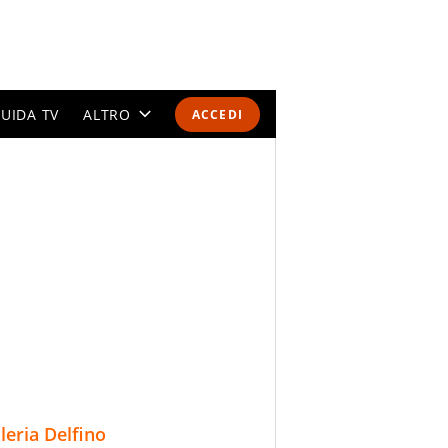
UIDA TV
ALTRO
ACCEDI
CALENDARI E CLASSIFICHE
ALTRI SPORT
MONDIALI 2026
OLIMPIADI
GOSSIP
LIFESTYLE
lleria Delfino