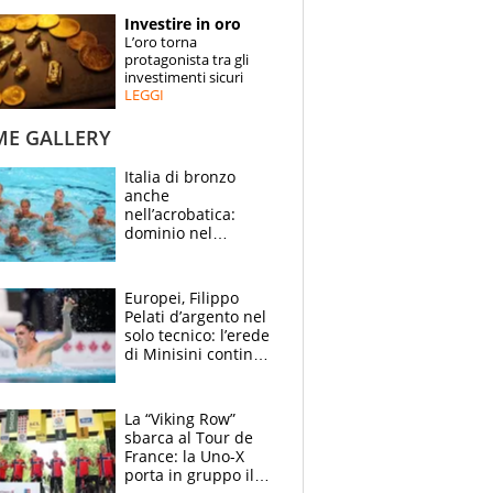
STORIE
Investire in oro
L’oro torna
SPECIALI
protagonista tra gli
investimenti sicuri
LEGGI
ESPERTI
ME GALLERY
CONTATTI
Italia di bronzo
anche
nell’acrobatica:
dominio nel
medagliere, ora
tocca a Ceccon, Curti
e compagni
Europei, Filippo
continuare
Pelati d’argento nel
solo tecnico: l’erede
di Minisini continua
a stupire, Los
Angeles è già nel
mirino
La “Viking Row”
sbarca al Tour de
France: la Uno-X
porta in gruppo il