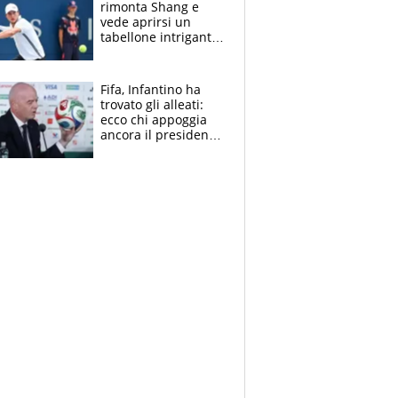
rimonta Shang e
vede aprirsi un
tabellone intrigante:
"Penso solo a
Borges, ma sono
felice del mio livello"
Fifa, Infantino ha
trovato gli alleati:
ecco chi appoggia
ancora il presidente
che spera di essere
rieletto