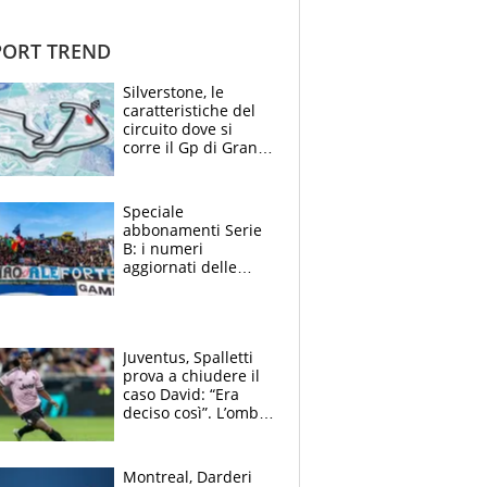
ORT TREND
Silverstone, le
caratteristiche del
circuito dove si
corre il Gp di Gran
Bretagna del
Motomondiale
Speciale
abbonamenti Serie
B: i numeri
aggiornati delle
venti squadre
cadette
Juventus, Spalletti
prova a chiudere il
caso David: “Era
deciso così”. L’ombra
di Zirkzee e la
sentenza dei tifosi
Montreal, Darderi