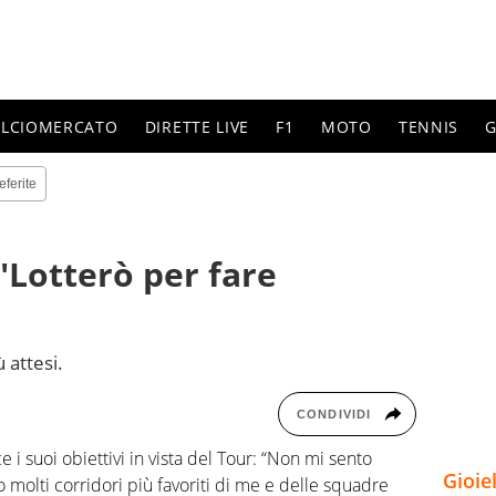
ALCIOMERCATO
DIRETTE LIVE
F1
MOTO
TENNIS
G
eferite
"Lotterò per fare
 attesi.
CONDIVIDI
 i suoi obiettivi in vista del Tour: “Non mi sento
Gioie
 molti corridori più favoriti di me e delle squadre