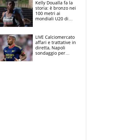
Kelly Doualla fa la
storia: è bronzo nei
100 metri ai
mondiali U20 di
Eugene. "Ho
spazzato via l'ansia
con una gran finale"
LIVE Calciomercato
affari e trattative in
diretta, Napoli
sondaggio per
Gabriel Jesus. Juve-
dilemma portiere, si
accende l'Atalanta