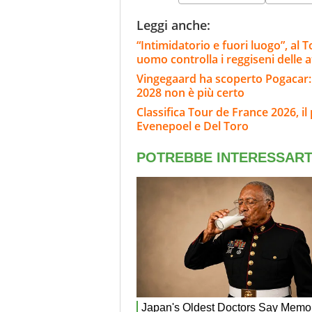
Leggi anche:
“Intimidatorio e fuori luogo”, al
uomo controlla i reggiseni delle a
Vingegaard ha scoperto Pogacar: "I
2028 non è più certo
Classifica Tour de France 2026, il
Evenepoel e Del Toro