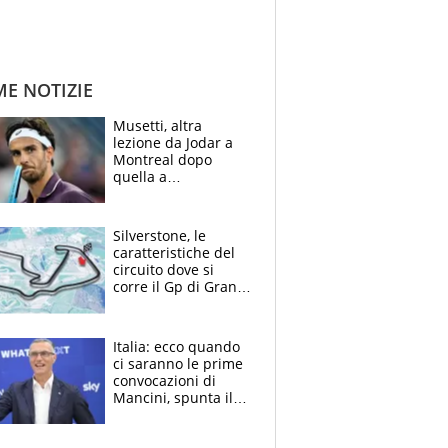
ME NOTIZIE
Musetti, altra
lezione da Jodar a
Montreal dopo
quella a
Washington: "Avrei
voluto spaccare
tutto"
Silverstone, le
caratteristiche del
circuito dove si
corre il Gp di Gran
Bretagna del
Motomondiale
Italia: ecco quando
ci saranno le prime
convocazioni di
Mancini, spunta il
nome di Bergomi