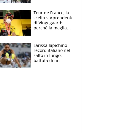
rito della Norvegia
di Haaland e
compagni
Tour de France, la
scelta sorprendente
di Vingegaard:
perché la maglia
gialla indossa la
mascherina, il
rischio da evitare
Larissa Iapichino
record italiano nel
salto in lungo:
battuta di un
centimetro mamma
Fiona May