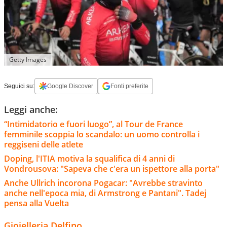
Getty Images
Seguici su:
Google Discover
Fonti preferite
Leggi anche:
“Intimidatorio e fuori luogo”, al Tour de France
femminile scoppia lo scandalo: un uomo controlla i
reggiseni delle atlete
Doping, l'ITIA motiva la squalifica di 4 anni di
Vondrousova: "Sapeva che c'era un ispettore alla porta"
Anche Ullrich incorona Pogacar: "Avrebbe stravinto
anche nell'epoca mia, di Armstrong e Pantani". Tadej
pensa alla Vuelta
Gioielleria Delfino