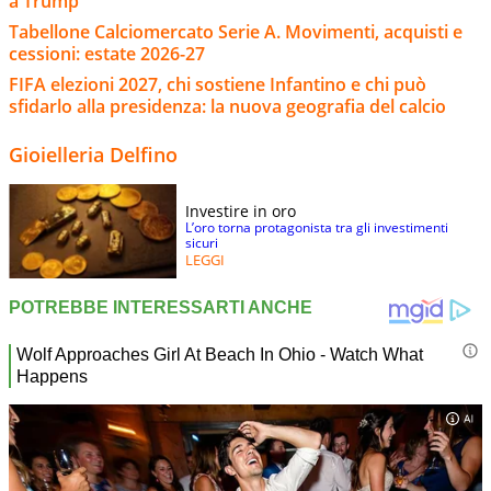
a Trump
Tabellone Calciomercato Serie A. Movimenti, acquisti e
cessioni: estate 2026-27
FIFA elezioni 2027, chi sostiene Infantino e chi può
sfidarlo alla presidenza: la nuova geografia del calcio
Gioielleria Delfino
Investire in oro
L’oro torna protagonista tra gli investimenti
sicuri
LEGGI