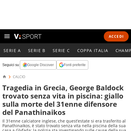
ACCEDI
SERIE A
SERIE B
SERIE C
COPPA ITALIA
CHAMP
Seguici su:
Google Discover
Fonti preferite
CALCIO
Tragedia in Grecia, George Baldock
trovato senza vita in piscina: giallo
sulla morte del 31enne difensore
del Panathinaikos
Il 31enne calciatore inglese, che quest’estate si era trasferito al
Panathinaikos, è stato trovato senza vita nella piscina della sua
casa a Glyfada: la polizia sta investigando sulle cause della sua