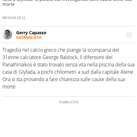
morte
09/10/24 23:12
Gerry Capasso
GIORNALISTA
Per lui gli sport americani non hanno segreti: basket,
football, baseball e la capacità innata di trovare la notizia
Tragedia nel calcio greco che piange la scomparsa del
dove altri non vedono granché
31enne calciatore George Baldock. Il difensore del
Panathinaikos è stato trovato senza vita nella piscina della sua
casa di Glyfada, a pochi chilometri a sud dalla capitale Atene.
Ora si sta provando a fare chiarezza sulle cause della sua
morte.