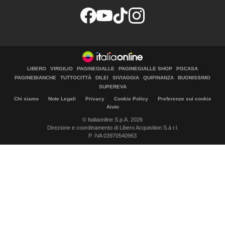
LIBERO
VIRGILIO
PAGINEGIALLE
PAGINEGIALLE SHOP
PGCASA
PAGINEBIANCHE
TUTTOCITTÀ
DILEI
SIVIAGGIA
QUIFINANZA
BUONISSIMO
SUPEREVA
Chi siamo
Note Legali
Privacy
Cookie Policy
Preferenze sui cookie
Aiuto
© Italiaonline S.p.A. 2026
Direzione e coordinamento di Libero Acquisition S.á r.l.
P. IVA 03970540963