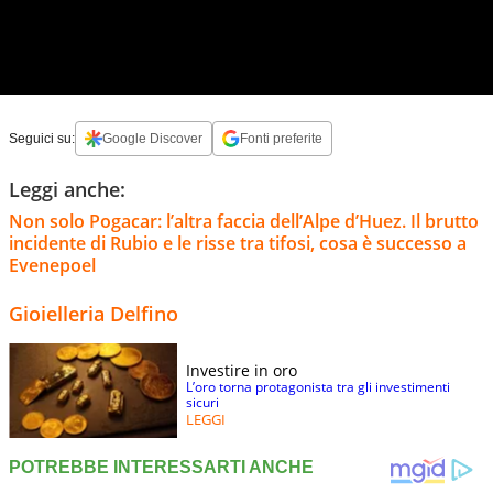
Seguici su:
Google Discover
Fonti preferite
Leggi anche:
Non solo Pogacar: l’altra faccia dell’Alpe d’Huez. Il brutto
incidente di Rubio e le risse tra tifosi, cosa è successo a
Evenepoel
Gioielleria Delfino
Investire in oro
L’oro torna protagonista tra gli investimenti
sicuri
LEGGI