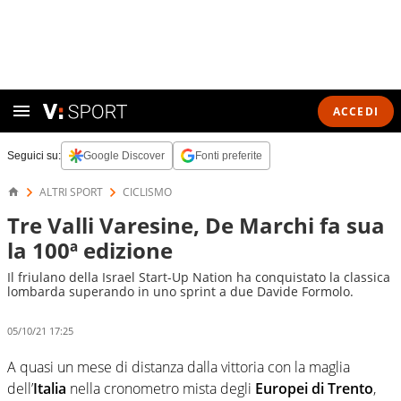
ACCEDI
Seguici su:
Google Discover
Fonti preferite
ALTRI SPORT
CICLISMO
Tre Valli Varesine, De Marchi fa sua
la 100ª edizione
Il friulano della Israel Start-Up Nation ha conquistato la classica
lombarda superando in uno sprint a due Davide Formolo.
05/10/21 17:25
A quasi un mese di distanza dalla vittoria con la maglia
dell’
Italia
nella cronometro mista degli
Europei di Trento
,