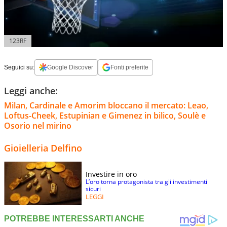
123RF
Seguici su:
Google Discover
Fonti preferite
Leggi anche:
Milan, Cardinale e Amorim bloccano il mercato: Leao,
Loftus-Cheek, Estupinian e Gimenez in bilico, Soulè e
Osorio nel mirino
Gioielleria Delfino
Investire in oro
L’oro torna protagonista tra gli investimenti
sicuri
LEGGI