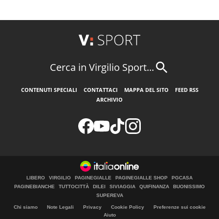
Cerca in Virgilio Sport...
CONTENUTI SPECIALI
CONTATTACI
MAPPA DEL SITO
FEED RSS
ARCHIVIO
LIBERO
VIRGILIO
PAGINEGIALLE
PAGINEGIALLE SHOP
PGCASA
PAGINEBIANCHE
TUTTOCITTÀ
DILEI
SIVIAGGIA
QUIFINANZA
BUONISSIMO
SUPEREVA
Chi siamo
Note Legali
Privacy
Cookie Policy
Preferenze sui cookie
Aiuto