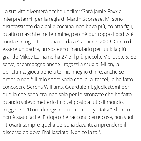
La sua vita diventerà anche un film: “Sarà Jamie Foxx a
interpretarmi, per la regia di Martin Scorsese. Mi sono
disintossicato da alcol e cocaina, non bevo più, ho otto figli,
quattro maschi e tre femmine, perché purtroppo Exodus è
morta strangolata da una corda a 4 anni nel 2009. Cerco di
essere un padre, un sostegno finanziario per tutti: la più
grande Mikey Lorna ne ha 27 e il più piccolo, Morocco, 6. Se
serve, accompagno anche i ragazzi a scuola. Milan, la
penultima, gioca bene a tennis, meglio di me, anche se
proprio non è il mio sport, vado con lei ai tornei, le ho fatto
conoscere Serena Williams. Guardatemi, giudicatemi per
quello che sono ora, non solo per le stronzate che ho fatto
quando volevo metterlo in quel posto a tutto il mondo.
Reggere 120 ore di registrazioni con Larry “Ratso” Sloman
non è stato facile. E dopo che racconti certe cose, non vuoi
ritrovarti sempre quella persona davanti, a riprendere il
discorso da dove l’hai lasciato. Non ce la fai”.