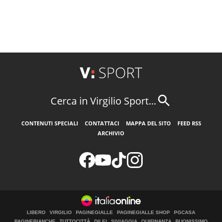
Cerca in Virgilio Sport...
CONTENUTI SPECIALI
CONTATTACI
MAPPA DEL SITO
FEED RSS
ARCHIVIO
LIBERO
VIRGILIO
PAGINEGIALLE
PAGINEGIALLE SHOP
PGCASA
PAGINEBIANCHE
TUTTOCITTÀ
DILEI
SIVIAGGIA
QUIFINANZA
BUONISSIMO