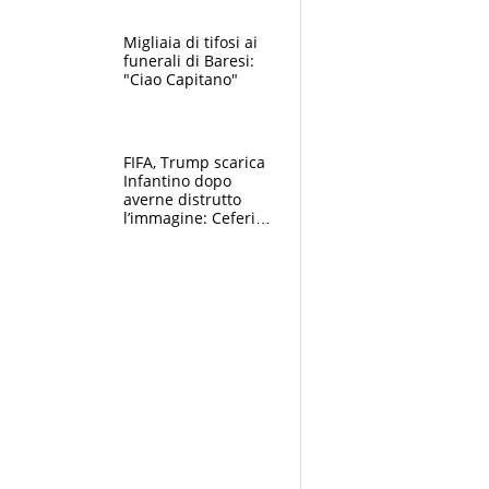
Migliaia di tifosi ai
funerali di Baresi:
"Ciao Capitano"
FIFA, Trump scarica
Infantino dopo
averne distrutto
l’immagine: Ceferin
sceglie la
Supercoppa per il
contrattacco