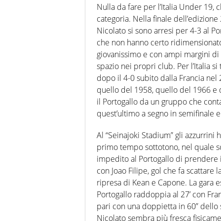
Nulla da fare per l’Italia Under 19, 
categoria. Nella finale dell’edizione 
Nicolato si sono arresi per 4-3 al Po
che non hanno certo ridimensionato
giovanissimo e con ampi margini di 
spazio nei propri club. Per l’Italia si
dopo il 4-0 subito dalla Francia nel 
quello del 1958, quello del 1966 e q
il Portogallo da un gruppo che contava,
quest’ultimo a segno in semifinale e 
Al “Seinajoki Stadium” gli azzurrini 
primo tempo sottotono, nel quale so
impedito al Portogallo di prendere 
con Joao Filipe, gol che fa scattare l
ripresa di Kean e Capone. La gara es
Portogallo raddoppia al 27’ con Fran
pari con una doppietta in 60” dello 
Nicolato sembra più fresca fisicamen