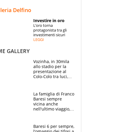
STORIE
lleria Delfino
SPECIALI
Investire in oro
L’oro torna
ESPERTI
protagonista tra gli
investimenti sicuri
LEGGI
CONTATTI
ME GALLERY
Vozinha, in 30mila
allo stadio per la
presentazione al
Colo-Colo tra luci,
spettacolo, elicotteri
e paracadutisti
La famiglia di Franco
Baresi sempre
vicina anche
nell'ultimo viaggio,
la moglie Maura, i
figli e i suoi cari
circondati
Baresi 6 per sempre,
dall'affetto dei tifosi
l'omaggio dei tifosi a