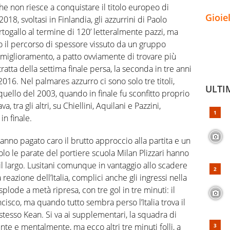
che non riesce a conquistare il titolo europeo di
Gioie
2018, svoltasi in Finlandia, gli azzurrini di Paolo
rtogallo al termine di 120’ letteralmente pazzi, ma
 il percorso di spessore vissuto da un gruppo
miglioramento, a patto ovviamente di trovare più
 tratta della settima finale persa, la seconda in tre anni
2016. Nel palmares azzurro ci sono solo tre titoli,
ULTI
uello del 2003, quando in finale fu sconfitto proprio
 tra gli altri, su Chiellini, Aquilani e Pazzini,
in finale.
hanno pagato caro il brutto approccio alla partita e un
lo le parate del portiere scuola Milan Plizzari hanno
il largo. Lusitani comunque in vantaggio allo scadere
a reazione dell’Italia, complici anche gli ingressi nella
plode a metà ripresa, con tre gol in tre minuti: il
cisco, ma quando tutto sembra perso l’Italia trova il
stesso Kean. Si va ai supplementari, la squadra di
te e mentalmente, ma ecco altri tre minuti folli, a