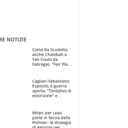
ME NOTIZIE
Como da Scudetto,
anche Chalobah e
Yan Couto da
Fabregas. "Fair Play
Finanziario?
Pagheremo la
multa"
Cagliari-Sebastiano
Esposito, è guerra
aperta: "Tentativo di
estorsione" e
"certificato medico
imbarazzante"
Milan, per Leao
porte in faccia dalla
Premier: la strategia
di Amorim per