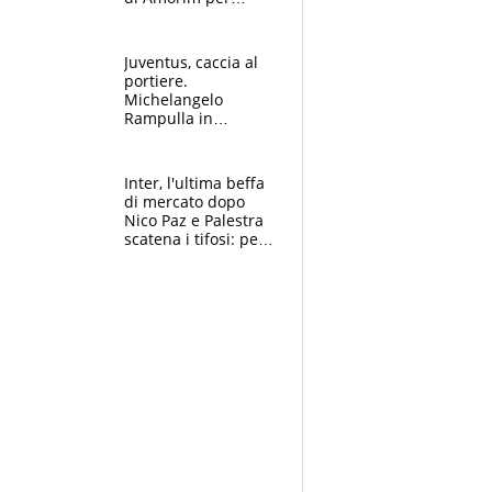
recuperarlo e il
grazie ad Allegri
dopo il derby
Juventus, caccia al
portiere.
Michelangelo
Rampulla in
esclusiva: “Suzuki in
prestito dal PSG?
Roba da Lega Pro.
Inter, l'ultima beffa
Caprile profilo
di mercato dopo
giusto”
Nico Paz e Palestra
scatena i tifosi: per
Marotta una doccia
fredda