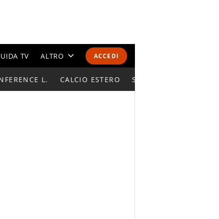
UIDA TV
ALTRO
ACCEDI
NFERENCE L.
CALENDARI E CLASSIFICHE
CALCIO ESTERO
SUPERCOPPA ITALIAN
ALTRI SPORT
MONDIALI 2026
OLIMPIADI
GOSSIP
LIFESTYLE