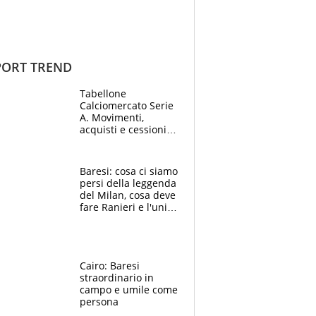
ORT TREND
Tabellone
Calciomercato Serie
A. Movimenti,
acquisti e cessioni:
estate 2026-27
Baresi: cosa ci siamo
persi della leggenda
del Milan, cosa deve
fare Ranieri e l'unico
neo di una carriera
immacolata
Cairo: Baresi
straordinario in
campo e umile come
persona