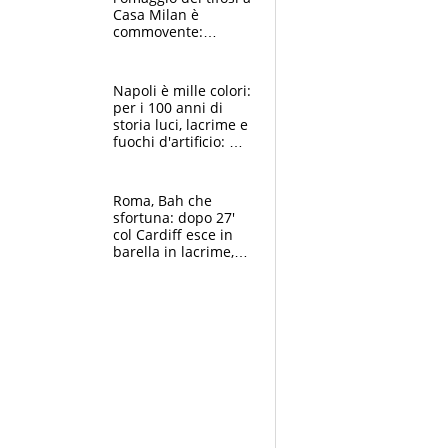
Casa Milan è
commovente:
maglie, bandiere,
sciarpe, lacrime e
bigliettini
Napoli è mille colori:
per i 100 anni di
storia luci, lacrime e
fuochi d'artificio: De
Laurentiis salta al
coro anti-Juve
Roma, Bah che
sfortuna: dopo 27'
col Cardiff esce in
barella in lacrime,
Dybala rigore da
schiaffi, i giallorossi
prendono 3 gol in
45'