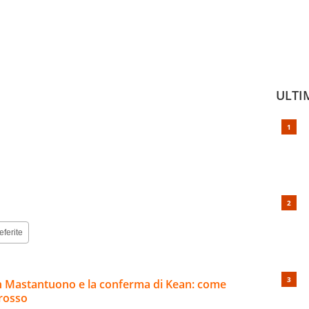
ULTI
eferite
n Mastantuono e la conferma di Kean: come
Grosso