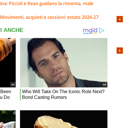
ina: Piccoli e Kean guidano la rimonta, male
Movimenti, acquisti e cessioni: estate 2026-27