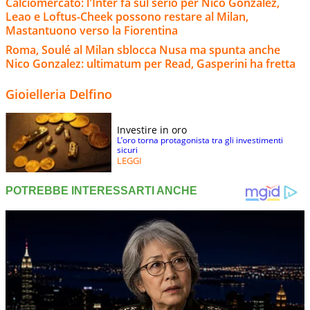
Calciomercato: l'Inter fa sul serio per Nico Gonzalez,
Leao e Loftus-Cheek possono restare al Milan,
Mastantuono verso la Fiorentina
Roma, Soulé al Milan sblocca Nusa ma spunta anche
Nico Gonzalez: ultimatum per Read, Gasperini ha fretta
Gioielleria Delfino
Investire in oro
L’oro torna protagonista tra gli investimenti
sicuri
LEGGI