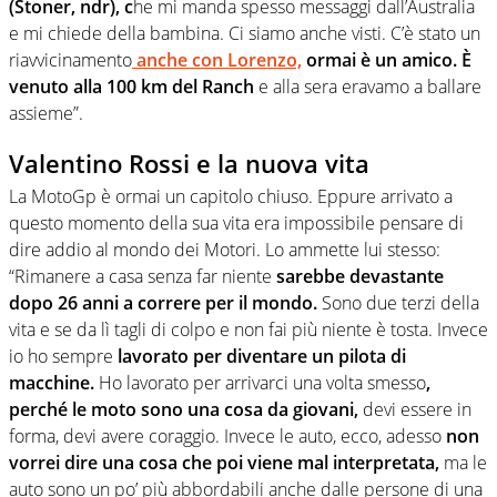
(Stoner, ndr), c
he mi manda spesso messaggi dall’Australia
e mi chiede della bambina. Ci siamo anche visti. C’è stato un
riavvicinamento
anche con Lorenzo,
ormai è un amico. È
venuto alla 100 km del Ranch
e alla sera eravamo a ballare
assieme”.
Valentino Rossi e la nuova vita
La MotoGp è ormai un capitolo chiuso. Eppure arrivato a
questo momento della sua vita era impossibile pensare di
dire addio al mondo dei Motori. Lo ammette lui stesso:
“Rimanere a casa senza far niente
sarebbe devastante
dopo 26 anni a correre per il mondo.
Sono due terzi della
vita e se da lì tagli di colpo e non fai più niente è tosta. Invece
io ho sempre
lavorato per diventare un pilota di
macchine.
Ho lavorato per arrivarci una volta smesso
,
perché le moto sono una cosa da giovani,
devi essere in
forma, devi avere coraggio. Invece le auto, ecco, adesso
non
vorrei dire una cosa che poi viene mal interpretata,
ma le
auto sono un po’ più abbordabili anche dalle persone di una