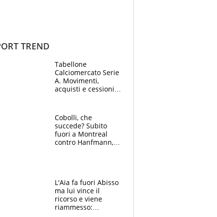
ORT TREND
Tabellone
Calciomercato Serie
A. Movimenti,
acquisti e cessioni:
estate 2026-27
Cobolli, che
succede? Subito
fuori a Montreal
contro Hanfmann,
per Flavio è tutta
colpa della tosse
L'Aia fa fuori Abisso
ma lui vince il
ricorso e viene
riammesso:
continua momento