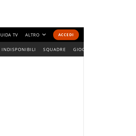
UIDA TV
ALTRO
ACCEDI
INDISPONIBILI
CALENDARI E CLASSIFICHE
SQUADRE
GIOCATORI SERIE A
ALTRI SPORT
MONDIALI 2026
OLIMPIADI
GOSSIP
LIFESTYLE