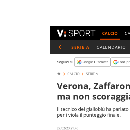
CALCIO
C
SERIE A
CALENDARIO
Seguici su:
Google Discover
Fonti pr
CALCIO
SERIE A
Verona, Zaffaroni
ma non scoraggi
Il tecnico dei gialloblù ha parlat
per i viola il punteggio finale.
27/02/23 21:43