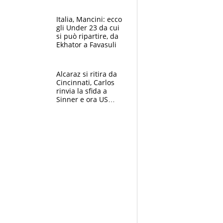
nero per gli arbitri
Italia, Mancini: ecco
gli Under 23 da cui
si può ripartire, da
Ekhator a Favasuli
Alcaraz si ritira da
Cincinnati, Carlos
rinvia la sfida a
Sinner e ora US
Open di nuovo a
rischio