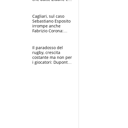
Ronaldo. Vinicius
rinnova: le cifre
Cagliari, sul caso
Sebastiano Esposito
irrompe anche
Fabrizio Corona:
“Ecco cosa è
successo, ho le
prove”
Il paradosso del
rugby, crescita
costante ma non per
i giocatori: Dupont
(il più pagato al
mondo) guadagna
solo 1,4 milioni
all'anno