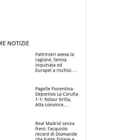
ME NOTIZIE
Paltrinieri aveva la
ragione, Senna
inquinata ed
Europei a rischio:
allenamenti fermi,
cosa succede
adesso
Pagelle Fiorentina-
Deportivo La Coruña
1-1: Ndour brilla,
Atta convince.
Pongracic rovina
tutto nel finale
Real Madrid senza
freni: l’acquisto
record di Diomande
che batte Zidane e