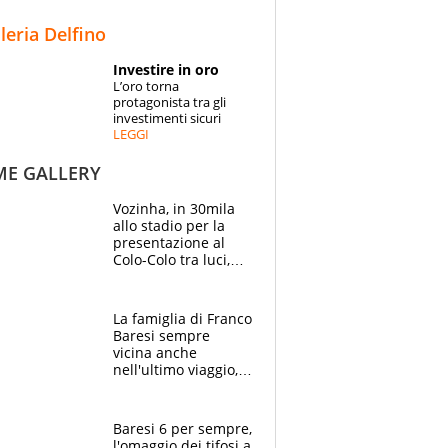
STORIE
lleria Delfino
SPECIALI
Investire in oro
L’oro torna
ESPERTI
protagonista tra gli
investimenti sicuri
LEGGI
CONTATTI
ME GALLERY
Vozinha, in 30mila
allo stadio per la
presentazione al
Colo-Colo tra luci,
spettacolo, elicotteri
e paracadutisti
La famiglia di Franco
Baresi sempre
vicina anche
nell'ultimo viaggio,
la moglie Maura, i
figli e i suoi cari
circondati
Baresi 6 per sempre,
dall'affetto dei tifosi
l'omaggio dei tifosi a