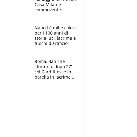
Casa Milan è
commovente:
maglie, bandiere,
sciarpe, lacrime e
bigliettini
Napoli è mille colori:
per i 100 anni di
storia luci, lacrime e
fuochi d'artificio: De
Laurentiis salta al
coro anti-Juve
Roma, Bah che
sfortuna: dopo 27'
col Cardiff esce in
barella in lacrime,
Dybala rigore da
schiaffi, i giallorossi
prendono 3 gol in
45'