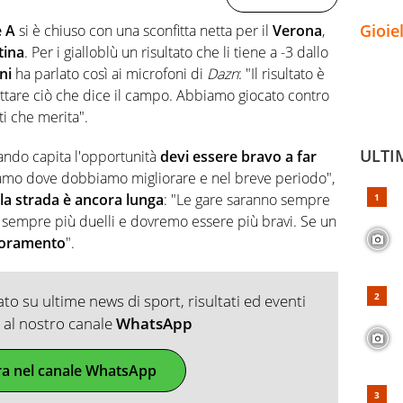
Gioie
e A
si è chiuso con una sconfitta netta per il
Verona
,
tina
. Per i gialloblù un risultato che li tiene a -3 dallo
ni
ha parlato così ai microfoni di
Dazn
: "Il risultato è
tare ciò che dice il campo. Abbiamo giocato contro
i che merita".
ULTI
ando capita l'opportunità
devi essere bravo a far
iamo dove dobbiamo migliorare e nel breve periodo",
la strada è ancora lunga
: "Le gare saranno sempre
nno sempre più duelli e dovremo essere più bravi. Se un
oramento
".
o su ultime news di sport, risultati ed eventi
ti al nostro canale
WhatsApp
ra nel canale WhatsApp