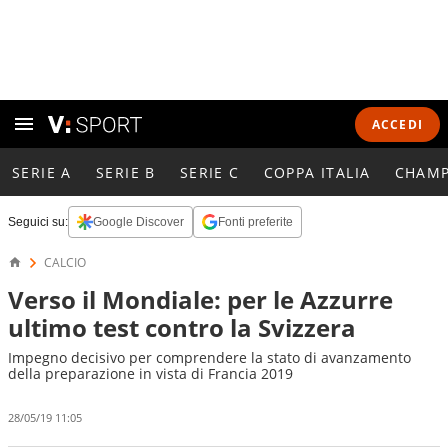
ACCEDI
SERIE A
SERIE B
SERIE C
COPPA ITALIA
CHAMP
Seguici su:
Google Discover
Fonti preferite
CALCIO
Verso il Mondiale: per le Azzurre
ultimo test contro la Svizzera
Impegno decisivo per comprendere la stato di avanzamento
della preparazione in vista di Francia 2019
28/05/19 11:05