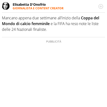
Elisabetta D'Onofrio
GIORNALISTA E CONTENT CREATOR
Giornalista professionista dal 2007, scrive per curiosità
personale e necessità: soprattutto di calcio, di sport e dei
Mancano appena due settimane all’inizio della
Coppa del
suoi protagonisti, concedendosi innocenti evasioni
Mondo di calcio femminile
e la FIFA ha reso note le liste
nell'ambito della creazione di format. Un tempo ala
delle 24 Nazionali finaliste.
destra, oggi si sente a suo agio nel ruolo di libero. Cura
una classifica riservata dei migliori 5 calciatori di sempre.