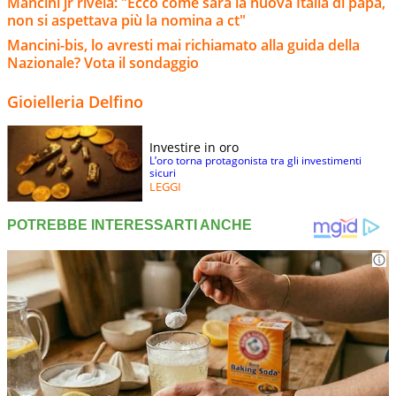
Mancini jr rivela: "Ecco come sarà la nuova Italia di papà,
non si aspettava più la nomina a ct"
Mancini-bis, lo avresti mai richiamato alla guida della
Nazionale? Vota il sondaggio
Gioielleria Delfino
Investire in oro
L’oro torna protagonista tra gli investimenti
sicuri
LEGGI