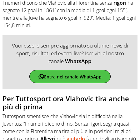
I numeri dicono che
Vlahovic alla Fiorentina senza
rigori
ha
segnato 12 goal in 1861′ con la media di 1 goal ogni 155′,
mentre alla Juve ha segnato 6 goal in 929′. Media: 1 goal ogni
154,8 minuti.
Vuoi essere sempre aggiornato su ultime news di
sport, risultati ed eventi live? Iscriviti al nostro
canale
WhatsApp
Entra nel canale WhatsApp
Per Tuttosport ora Vlahovic tira anche
più di prima
Tuttosport smentisce che Vlahovic sia in difficoltà nella
Juventus: “I numeri dicono di no. Senza rigori, segna quasi
come con la Fiorentina ma tira di più e in posizioni migliori
rispetto a prima.
Allegri
può
aiutarlo
facendogli arrivare più