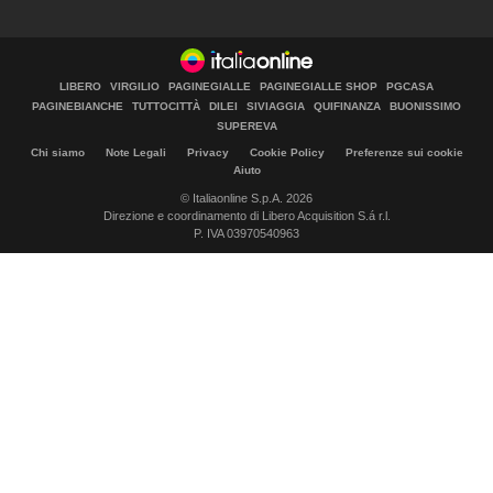
LIBERO
VIRGILIO
PAGINEGIALLE
PAGINEGIALLE SHOP
PGCASA
PAGINEBIANCHE
TUTTOCITTÀ
DILEI
SIVIAGGIA
QUIFINANZA
BUONISSIMO
SUPEREVA
Chi siamo
Note Legali
Privacy
Cookie Policy
Preferenze sui cookie
Aiuto
© Italiaonline S.p.A. 2026
Direzione e coordinamento di Libero Acquisition S.á r.l.
P. IVA 03970540963