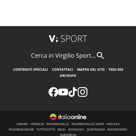
Cerca in Virgilio Sport...
CONTENUTI SPECIALI
CONTATTACI
MAPPA DEL SITO
FEED RSS
ARCHIVIO
LIBERO
VIRGILIO
PAGINEGIALLE
PAGINEGIALLE SHOP
PGCASA
PAGINEBIANCHE
TUTTOCITTÀ
DILEI
SIVIAGGIA
QUIFINANZA
BUONISSIMO
SUPEREVA