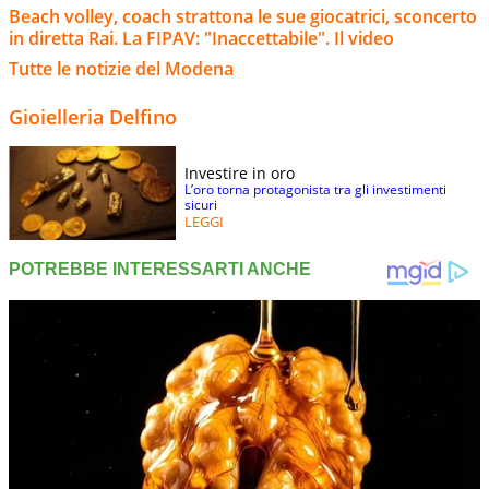
Beach volley, coach strattona le sue giocatrici, sconcerto
in diretta Rai. La FIPAV: "Inaccettabile". Il video
Tutte le notizie del Modena
Gioielleria Delfino
Investire in oro
L’oro torna protagonista tra gli investimenti
sicuri
LEGGI