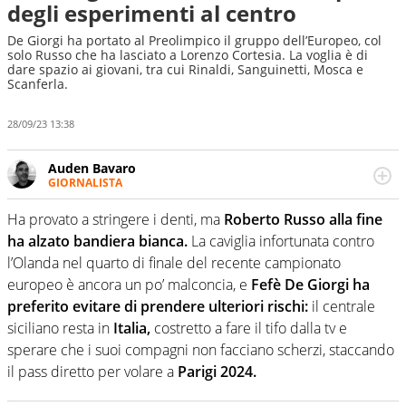
degli esperimenti al centro
De Giorgi ha portato al Preolimpico il gruppo dell’Europeo, col
solo Russo che ha lasciato a Lorenzo Cortesia. La voglia è di
dare spazio ai giovani, tra cui Rinaldi, Sanguinetti, Mosca e
Scanferla.
28/09/23 13:38
Auden Bavaro
GIORNALISTA
Lo sporco lavoro del coordinamento: qualcuno lo deve
pur fare. Eppure, quando ha modo di pigiare le dita sulla
Ha provato a stringere i denti, ma
Roberto Russo alla fine
tastiera, restituisce storie e racconti di sport che valgono
ha alzato bandiera bianca.
La caviglia infortunata contro
il biglietto
l’Olanda nel quarto di finale del recente campionato
europeo è ancora un po’ malconcia, e
Fefè De Giorgi ha
preferito evitare di prendere ulteriori rischi:
il centrale
siciliano resta in
Italia,
costretto a fare il tifo dalla tv e
sperare che i suoi compagni non facciano scherzi, staccando
il pass diretto per volare a
Parigi 2024.