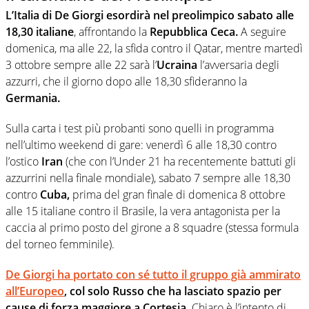
L’Italia di De Giorgi esordirà nel preolimpico sabato alle
18,30 italiane
, affrontando la
Repubblica Ceca.
A seguire
domenica, ma alle 22, la sfida contro il Qatar, mentre martedì
3 ottobre sempre alle 22 sarà l’
Ucraina
l’avversaria degli
azzurri, che il giorno dopo alle 18,30 sfideranno la
Germania.
Sulla carta i test più probanti sono quelli in programma
nell’ultimo weekend di gare: venerdì 6 alle 18,30 contro
l’ostico
Iran
(che con l’Under 21 ha recentemente battuti gli
azzurrini nella finale mondiale), sabato 7 sempre alle 18,30
contro
Cuba,
prima del gran finale di domenica 8 ottobre
alle 15 italiane contro il Brasile, la vera antagonista per la
caccia al primo posto del girone a 8 squadre (stessa formula
del torneo femminile).
De Giorgi ha portato con sé tutto il gruppo già ammirato
all’Europeo
, col solo Russo che ha lasciato spazio per
cause di forza maggiore a Cortesia.
Chiaro è l’intento di