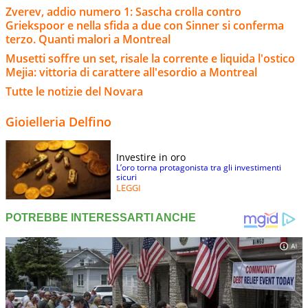
Zverev, addio numero 1: Sascha crolla contro
Griekspoor e nella sfida a due con Sinner si conferma
terzo. Quanti malori a Montreal
Musetti soffre un set, risale la corrente e liquida l'ostico
Mejia: vittoria di carattere all'esordio a Montreal
Tutte le notizie del Novara
Gioielleria Delfino
Investire in oro
L’oro torna protagonista tra gli investimenti
sicuri
LEGGI