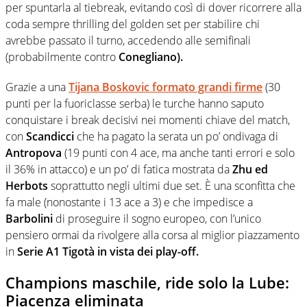
per spuntarla al tiebreak, evitando così di dover ricorrere alla
coda sempre thrilling del golden set per stabilire chi
avrebbe passato il turno, accedendo alle semifinali
(probabilmente contro
Conegliano).
Grazie a una
Tijana Boskovic formato grandi firme
(30
punti per la fuoriclasse serba) le turche hanno saputo
conquistare i break decisivi nei momenti chiave del match,
con
Scandicci
che ha pagato la serata un po’ ondivaga di
Antropova
(19 punti con 4 ace, ma anche tanti errori e solo
il 36% in attacco) e un po’ di fatica mostrata da
Zhu ed
Herbots
soprattutto negli ultimi due set. È una sconfitta che
fa male (nonostante i 13 ace a 3) e che impedisce a
Barbolini
di proseguire il sogno europeo, con l’unico
pensiero ormai da rivolgere alla corsa al miglior piazzamento
in
Serie A1 Tigotà in vista dei play-off.
Champions maschile, ride solo la Lube:
Piacenza eliminata