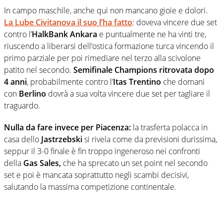
In campo maschile, anche qui non mancano gioie e dolori.
La Lube Civitanova il suo l’ha fatto
: doveva vincere due set
contro l’
HalkBank Ankara
e puntualmente ne ha vinti tre,
riuscendo a liberarsi dell’ostica formazione turca vincendo il
primo parziale per poi rimediare nel terzo alla scivolone
patito nel secondo.
Semifinale Champions ritrovata dopo
4 anni
, probabilmente contro l’
Itas Trentino
che domani
con
Berlino
dovrà a sua volta vincere due set per tagliare il
traguardo.
Nulla da fare invece per Piacenza:
la trasferta polacca in
casa dello
Jastrzebski
si rivela come da previsioni durissima,
seppur il 3-0 finale è fin troppo ingeneroso nei confronti
della
Gas Sales,
che ha sprecato un set point nel secondo
set e poi è mancata soprattutto negli scambi decisivi,
salutando la massima competizione continentale.