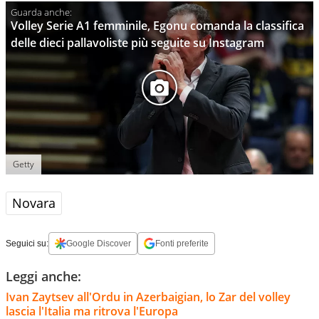
Volley Serie A1 femminile, Egonu comanda la classifica
delle dieci pallavoliste più seguite su Instagram
Getty
Novara
Seguici su:
Google Discover
Fonti preferite
Leggi anche:
Ivan Zaytsev all'Ordu in Azerbaigian, lo Zar del volley
lascia l'Italia ma ritrova l'Europa