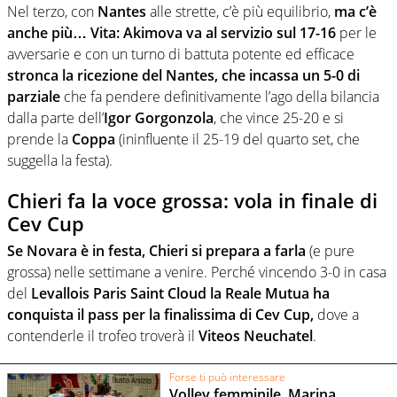
Nel terzo, con
Nantes
alle strette, c’è più equilibrio,
ma c’è
anche più… Vita: Akimova va al servizio sul 17-16
per le
avversarie e con un turno di battuta potente ed efficace
stronca la ricezione del Nantes, che incassa un 5-0 di
parziale
che fa pendere definitivamente l’ago della bilancia
dalla parte dell’
Igor Gorgonzola
, che vince 25-20 e si
prende la
Coppa
(ininfluente il 25-19 del quarto set, che
suggella la festa).
Chieri fa la voce grossa: vola in finale di
Cev Cup
Se Novara è in festa, Chieri si prepara a farla
(e pure
grossa) nelle settimane a venire. Perché vincendo 3-0 in casa
del
Levallois Paris Saint Cloud la Reale Mutua ha
conquista il pass per la finalissima di Cev Cup,
dove a
contenderle il trofeo troverà il
Viteos Neuchatel
.
Forse ti può interessare
Volley femminile, Marina