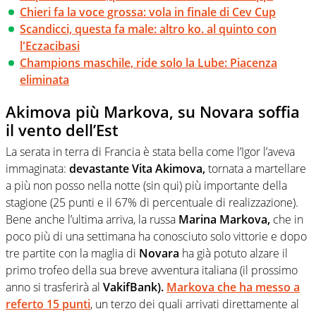
Chieri fa la voce grossa: vola in finale di Cev Cup
Scandicci, questa fa male: altro ko. al quinto con
l'Eczacibasi
Champions maschile, ride solo la Lube: Piacenza
eliminata
Akimova più Markova, su Novara soffia
il vento dell’Est
La serata in terra di Francia è stata bella come l’Igor l’aveva
immaginata:
devastante Vita Akimova,
tornata a martellare
a più non posso nella notte (sin qui) più importante della
stagione (25 punti e il 67% di percentuale di realizzazione).
Bene anche l’ultima arriva, la russa
Marina Markova,
che in
poco più di una settimana ha conosciuto solo vittorie e dopo
tre partite con la maglia di
Novara
ha già potuto alzare il
primo trofeo della sua breve avventura italiana (il prossimo
anno si trasferirà al
VakifBank).
Markova che ha messo a
referto 15 punti
, un terzo dei quali arrivati direttamente al