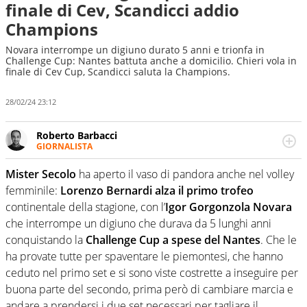
finale di Cev, Scandicci addio
Champions
Novara interrompe un digiuno durato 5 anni e trionfa in
Challenge Cup: Nantes battuta anche a domicilio. Chieri vola in
finale di Cev Cup, Scandicci saluta la Champions.
28/02/24 23:12
Roberto Barbacci
GIORNALISTA
Giornalista (pubblicista) sportivo a tutto campo, è il
tuttologo di Virgilio Sport. Provate a chiedergli di boxe, di
Mister Secolo
ha aperto il vaso di pandora anche nel volley
scherma, di volley o di curling: ve ne farà innamorare
femminile:
Lorenzo Bernardi alza il primo trofeo
continentale della stagione, con l’
Igor Gorgonzola Novara
che interrompe un digiuno che durava da 5 lunghi anni
conquistando la
Challenge Cup a spese del Nantes
. Che le
ha provate tutte per spaventare le piemontesi, che hanno
ceduto nel primo set e si sono viste costrette a inseguire per
buona parte del secondo, prima però di cambiare marcia e
andare a prendersi i due set necessari per tagliare il