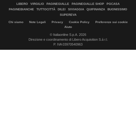
LIBERO
VIRGILIO
PAGINEGIALLE
PAGINEGIALLE SHOP
PGCASA
PAGINEBIANCHE
TUTTOCITTÀ
DILEI
SIVIAGGIA
QUIFINANZA
BUONISSIMO
SUPEREVA
Chi siamo
Note Legali
Privacy
Cookie Policy
Preferenze sui cookie
Aiuto
© Italiaonline S.p.A. 2026
Direzione e coordinamento di Libero Acquisition S.á r.l.
P. IVA 03970540963