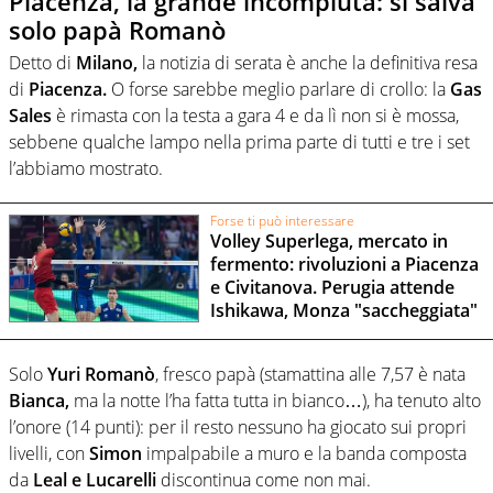
Piacenza, la grande incompiuta: si salva
solo papà Romanò
Detto di
Milano,
la notizia di serata è anche la definitiva resa
di
Piacenza.
O forse sarebbe meglio parlare di crollo: la
Gas
Sales
è rimasta con la testa a gara 4 e da lì non si è mossa,
sebbene qualche lampo nella prima parte di tutti e tre i set
l’abbiamo mostrato.
Forse ti può interessare
Volley Superlega, mercato in
fermento: rivoluzioni a Piacenza
e Civitanova. Perugia attende
Ishikawa, Monza "saccheggiata"
Solo
Yuri Romanò
, fresco papà (stamattina alle 7,57 è nata
Bianca,
ma la notte l’ha fatta tutta in bianco…), ha tenuto alto
l’onore (14 punti): per il resto nessuno ha giocato sui propri
livelli, con
Simon
impalpabile a muro e la banda composta
da
Leal e Lucarelli
discontinua come non mai.