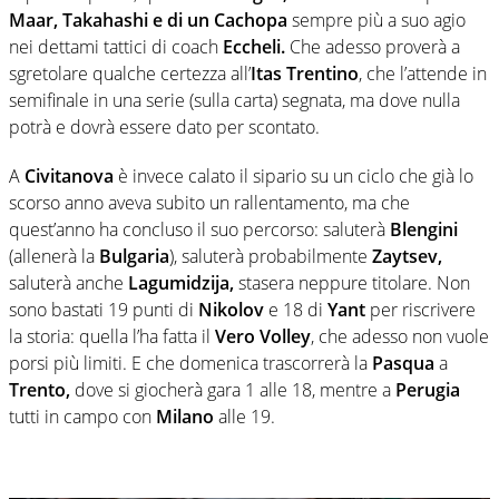
Maar, Takahashi e di un Cachopa
sempre più a suo agio
nei dettami tattici di coach
Eccheli.
Che adesso proverà a
sgretolare qualche certezza all’
Itas Trentino
, che l’attende in
semifinale in una serie (sulla carta) segnata, ma dove nulla
potrà e dovrà essere dato per scontato.
A
Civitanova
è invece calato il sipario su un ciclo che già lo
scorso anno aveva subito un rallentamento, ma che
quest’anno ha concluso il suo percorso: saluterà
Blengini
(allenerà la
Bulgaria
), saluterà probabilmente
Zaytsev,
saluterà anche
Lagumidzija,
stasera neppure titolare. Non
sono bastati 19 punti di
Nikolov
e 18 di
Yant
per riscrivere
la storia: quella l’ha fatta il
Vero Volley
, che adesso non vuole
porsi più limiti. E che domenica trascorrerà la
Pasqua
a
Trento,
dove si giocherà gara 1 alle 18, mentre a
Perugia
tutti in campo con
Milano
alle 19.