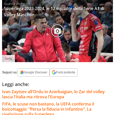
Superlega 2023-2024, le 12 squadre della Serie A1 di
Volley Maschile
Getty
Seguici su:
Google Discover
Fonti preferite
Leggi anche:
Ivan Zaytsev all'Ordu in Azerbaigian, lo Zar del volley
lascia l'Italia ma ritrova l'Europa
FIFA, le scuse non bastano, la UEFA conferma il
boicottaggio: “Persa la fiducia in Infantino”. La
rivelazione sulla Superlega