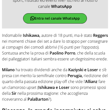
sport, risultati ed eventi live? Iscriviti al nostro
canale
WhatsApp
Entra nel canale WhatsApp
Indomabile
Ishikawa,
autore di 18 punti, ma è stato
Reggers
nei momenti chiave dei set a dare lo strappo per consegnare
ai compagni dei comodi abbrivi (16 punti per l’opposto).
Sontuosa anche la prova di
Paolino Porro
, che della scuola
dei palleggiatori italiani sembra essere un degnissimo erede.
Milano
ha trovato dividendi anche da
Kaziyski e Loser
e s’è
presa con merito la semifinale contro
Perugia,
riedizione del
quarto della passata edizione play-off che vide l’
Allianz
fare
un clamoroso upset (
Ishikawa e Loser
sono promessi sposi
della
Sir
nella prossima stagione: che accoglienza
riceveranno al
PalaBarton
?).