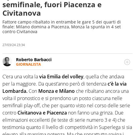
semifinale, fuori Piacenza e
Civitanova
Fattore campo ribaltato in entrambe le gare 5 dei quarti di
finale: Milano domina a Piacenza, Monza la spunta in 4 set
contro Civitanova
27/03/24 23:34
Roberto Barbacci
GIORNALISTA
Giornalista (pubblicista) sportivo a tutto campo, è il
tuttologo di Virgilio Sport. Provate a chiedergli di boxe, di
C’era una volta la
via Emilia del volley
, quella che andava
scherma, di volley o di curling: ve ne farà innamorare
per la maggiore. Da quest’anno però di tendenza
c’è la via
Lombarda.
Con
Monza e Milano
che ribaltano ancora una
volta il pronostico e si prendono un posto ciascuna nelle
semifinali play-off, che per quanto visto nel corso delle serie
contro
Civitanova e Piacenza
non fanno una grinza. Due
eliminazioni eccellenti (le teste di serie numero 3 e 4) che
testimonia quanto il livello di competitività in Superlega si sia
elevato alla massima potenza. Ma che soprattutto rovina i