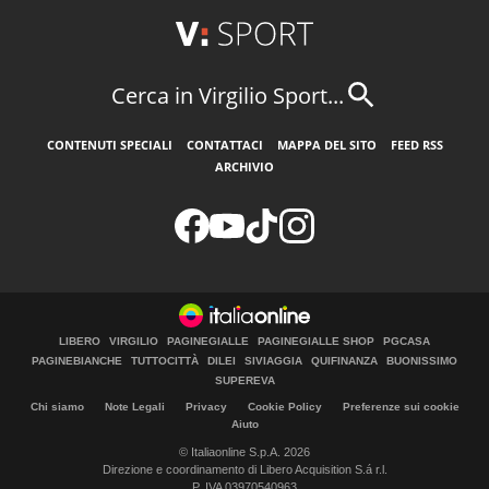
Cerca in Virgilio Sport...
CONTENUTI SPECIALI
CONTATTACI
MAPPA DEL SITO
FEED RSS
ARCHIVIO
LIBERO
VIRGILIO
PAGINEGIALLE
PAGINEGIALLE SHOP
PGCASA
PAGINEBIANCHE
TUTTOCITTÀ
DILEI
SIVIAGGIA
QUIFINANZA
BUONISSIMO
SUPEREVA
Chi siamo
Note Legali
Privacy
Cookie Policy
Preferenze sui cookie
Aiuto
© Italiaonline S.p.A. 2026
Direzione e coordinamento di Libero Acquisition S.á r.l.
P. IVA 03970540963