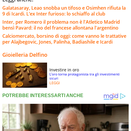
Galatasaray, Leao snobba un tifoso e Osimhen rifiuta la
9 di Icardi. L’ex Inter furioso: lo schiaffo al club
Inter, per Romero il problema non è l'Atletico Madrid
bensì Pavard: il no del francese allontana l'argentino
Calciomercato, borsino di oggi: come vanno le trattative
per Alajbegovic, Jones, Palinha, Badiashile e Icardi
Gioielleria Delfino
Investire in oro
L’oro torna protagonista tra gli investimenti
sicuri
LEGGI