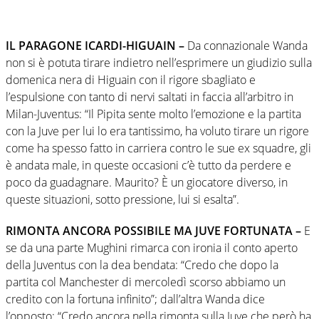
IL PARAGONE ICARDI-HIGUAIN –
Da connazionale Wanda
non si è potuta tirare indietro nell’esprimere un giudizio sulla
domenica nera di Higuain con il rigore sbagliato e
l’espulsione con tanto di nervi saltati in faccia all’arbitro in
Milan-Juventus: “Il Pipita sente molto l’emozione e la partita
con la Juve per lui lo era tantissimo, ha voluto tirare un rigore
come ha spesso fatto in carriera contro le sue ex squadre, gli
è andata male, in queste occasioni c’è tutto da perdere e
poco da guadagnare. Maurito? È un giocatore diverso, in
queste situazioni, sotto pressione, lui si esalta”.
RIMONTA ANCORA POSSIBILE MA JUVE FORTUNATA –
E
se da una parte Mughini rimarca con ironia il conto aperto
della Juventus con la dea bendata: “Credo che dopo la
partita col Manchester di mercoledì scorso abbiamo un
credito con la fortuna infinito”; dall’altra Wanda dice
l’opposto: “Credo ancora nella rimonta sulla Juve che però ha