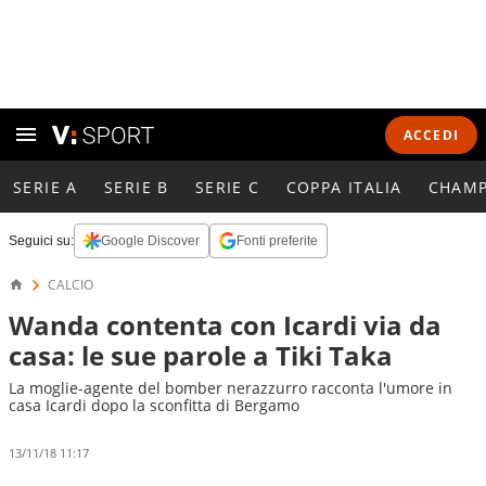
ACCEDI
SERIE A
SERIE B
SERIE C
COPPA ITALIA
CHAMP
Seguici su:
Google Discover
Fonti preferite
CALCIO
Wanda contenta con Icardi via da
casa: le sue parole a Tiki Taka
La moglie-agente del bomber nerazzurro racconta l'umore in
casa Icardi dopo la sconfitta di Bergamo
13/11/18 11:17