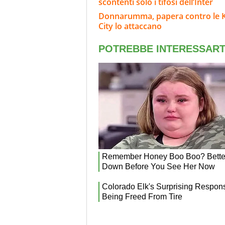
scontenti solo i tifosi dell’Inter
Donnarumma, papera contro le K-Le
City lo attaccano