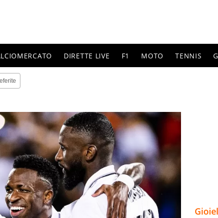
ALCIOMERCATO
DIRETTE LIVE
F1
MOTO
TENNIS
G
eferite
Gioie