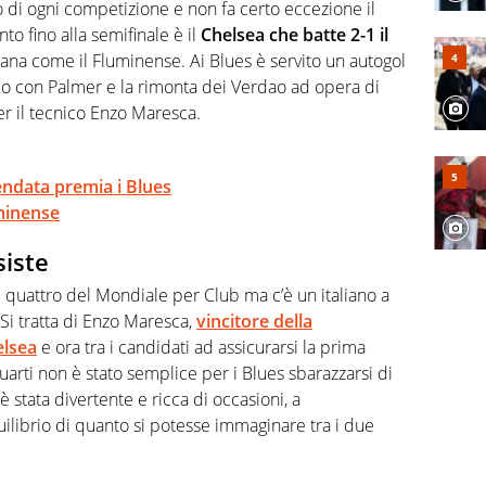
abile tra passione e professione. Per Virgilio Sport
no di ogni competizione e non fa certo eccezione il
aglia l'universo mondo dello sport per antonomasia
nto fino alla semifinale è il
Chelsea che batte 2-1 il
liana come il Fluminense. Ai Blues è servito un autogol
gio con Palmer e la rimonta dei Verdao ad opera di
per il tecnico Enzo Maresca.
endata premia i Blues
uminense
siste
e quattro del Mondiale per Club ma c’è un italiano a
 Si tratta di Enzo Maresca,
vincitore della
elsea
e ora tra i candidati ad assicurarsi la prima
quarti non è stato semplice per i Blues sbarazzarsi di
 stata divertente e ricca di occasioni, a
uilibrio di quanto si potesse immaginare tra i due