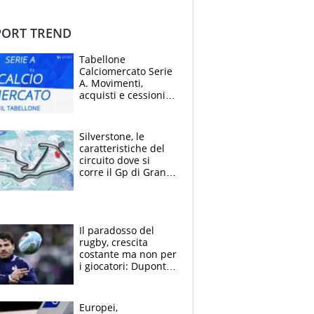
ORT TREND
Tabellone
Calciomercato Serie
A. Movimenti,
acquisti e cessioni:
estate 2026-27
Silverstone, le
caratteristiche del
circuito dove si
corre il Gp di Gran
Bretagna del
Motomondiale
Il paradosso del
rugby, crescita
costante ma non per
i giocatori: Dupont
(il più pagato al
mondo) guadagna
solo 1,4 milioni
Europei,
all'anno