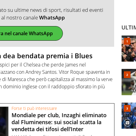
o su ultime news di sport, risultati ed eventi
ti al nostro canale
WhatsApp
ULTI
ra nel canale WhatsApp
a dea bendata premia i Blues
uspici per il Chelsea che perde James nel
piazzano con Andrey Santos. Vitor Roque spaventa in
e di Maresca che però capitalizza al massimo la verve
un dominio inglese con il raddoppio sfiorato in più
Forse ti può interessare
Mondiale per club, Inzaghi eliminato
dal Fluminense: sui social scatta la
vendetta dei tifosi dell’Inter