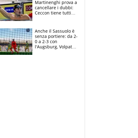
Martinenghi prova a
cancellare i dubbi:
Ceccon tiene tutti
col fiato sospeso.
Pellegrini punta su
Curtis
Anche il Sassuolo è
senza portiere: da 2-
0 a 2-3 con
l'Augsburg, Volpato
non basta, che
errori di Muric