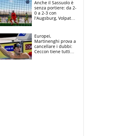
Anche il Sassuolo è
senza portiere: da 2-
0 a 2-3 con
l'Augsburg, Volpato
non basta, che
errori di Muric
Europei,
Martinenghi prova a
cancellare i dubbi:
Ceccon tiene tutti
col fiato sospeso.
Pellegrini punta su
Curtis