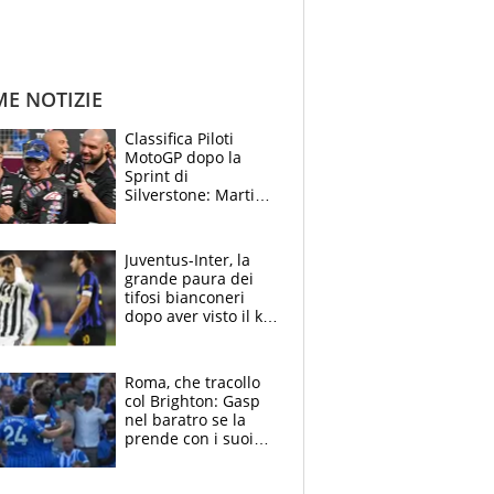
ME NOTIZIE
Classifica Piloti
MotoGP dopo la
Sprint di
Silverstone: Martin
sempre più leader,
Bezzecchi supera
Marquez
Juventus-Inter, la
grande paura dei
tifosi bianconeri
dopo aver visto il ko
nel derby d'Italia
Roma, che tracollo
col Brighton: Gasp
nel baratro se la
prende con i suoi
cambiando tutti