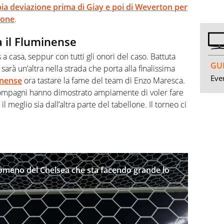
ia deviazione prima di Giay e poi di Weverton per
zione
.
a il Fluminense
a casa, seppur con tutti gli onori del caso. Battuta
GUI
sarà un’altra nella strada che porta alla finalissima
Even
nense
ora tastare la fame del team di Enzo Maresca.
compagni hanno dimostrato ampiamente di voler fare
il meglio sia dall’altra parte del tabellone. Il torneo ci
nomeno del Chelsea che sta facendo grande lo