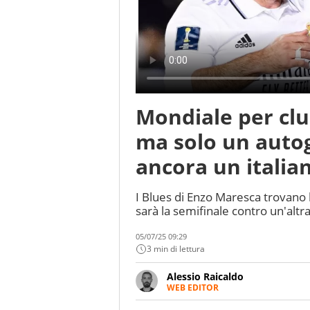
Mondiale per clu
ma solo un autogo
ancora un italian
I Blues di Enzo Maresca trovano l
sarà la semifinale contro un'altra
05/07/25 09:29
3 min di lettura
Alessio Raicaldo
WEB EDITOR
Un figlio che si chiama Diego e l