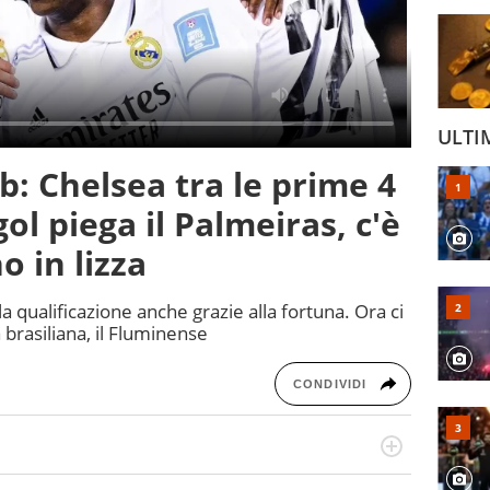
ULTI
b: Chelsea tra le prime 4
l piega il Palmeiras, c'è
o in lizza
a qualificazione anche grazie alla fortuna. Ora ci
 brasiliana, il Fluminense
CONDIVIDI
a tesi di laurea sugli stadi di proprietà in Italia. Il calcio