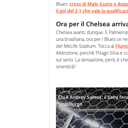
Blues:
cross di Malo Gusto e dopp
il gol del 2-1 che vale la qualifica
Ora per il Chelsea arriv
Chelsea avanti, dunque. E Palmeiras 
una brasiliana, ora per i Blues ce ne 
del MeLife Stadium. Tocca al
Flumi
Attenzione, perché Thiago Silva e 
sul serio. La sensazione, però, è che 
smentirà?
Chi è Andrey Santos: il baby fe
Strasburgo