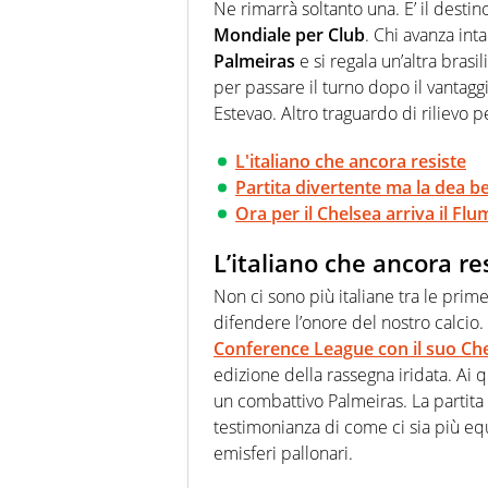
quale filo conduttore irrinunci
Ne rimarrà soltanto una. E’ il desti
indaga, approfondisce e scand
Mondiale per Club
. Chi avanza inta
Palmeiras
e si regala un’altra brasi
per passare il turno dopo il vantag
Estevao. Altro traguardo di rilievo 
L'italiano che ancora resiste
Partita divertente ma la dea b
Ora per il Chelsea arriva il Fl
L’italiano che ancora re
Non ci sono più italiane tra le prim
difendere l’onore del nostro calcio.
Conference League con il suo Ch
edizione della rassegna iridata. Ai 
un combattivo Palmeiras. La partita è
testimonianza di come ci sia più eq
emisferi pallonari.