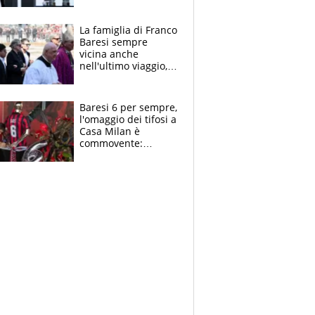
spettacolo, elicotteri
e paracadutisti
La famiglia di Franco
Baresi sempre
vicina anche
nell'ultimo viaggio,
la moglie Maura, i
figli e i suoi cari
circondati
Baresi 6 per sempre,
dall'affetto dei tifosi
l'omaggio dei tifosi a
Casa Milan è
commovente:
maglie, bandiere,
sciarpe, lacrime e
bigliettini