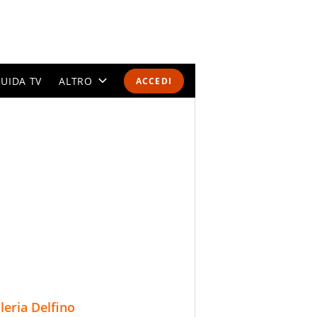
UIDA TV
ALTRO
ACCEDI
CALENDARI E CLASSIFICHE
ALTRI SPORT
MONDIALI 2026
OLIMPIADI
GOSSIP
LIFESTYLE
lleria Delfino