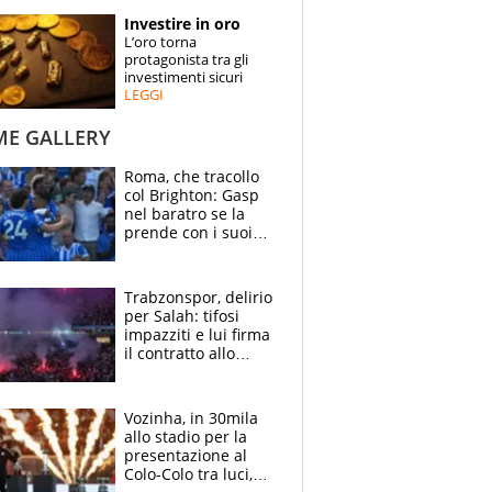
STORIE
Investire in oro
L’oro torna
SPECIALI
protagonista tra gli
investimenti sicuri
LEGGI
ESPERTI
ME GALLERY
CONTATTI
Roma, che tracollo
col Brighton: Gasp
nel baratro se la
prende con i suoi
cambiando tutti
Trabzonspor, delirio
per Salah: tifosi
impazziti e lui firma
il contratto allo
stadio
Vozinha, in 30mila
allo stadio per la
presentazione al
Colo-Colo tra luci,