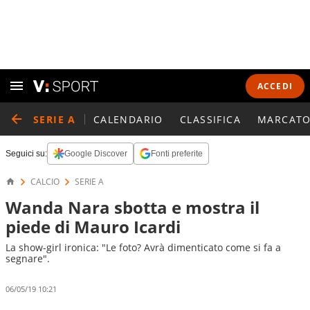
ACCEDI
SERIE A
CALENDARIO
CLASSIFICA
MARCATO
Seguici su:
Google Discover
Fonti preferite
CALCIO
SERIE A
Wanda Nara sbotta e mostra il
piede di Mauro Icardi
La show-girl ironica: "Le foto? Avrà dimenticato come si fa a
segnare".
06/05/19 10:21