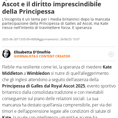
Ascot e il diritto imprescindibile
della Principessa
L'incognita è un tema per i media britannici dopo la mancata
partecipazione della Principessa di Galles ad Ascot, ma Kate
riesce nell'intento di trasmettere forza. E speranza
2025-06-26T13:05:00+0000
Aggiornamento:
26/06/25 15:07
Elisabetta D'Onofrio
GIORNALISTA E CONTENT CREATOR
Giornalista professionista dal 2007, scrive per curiosità
personale e necessità: soprattutto di calcio, di sport e dei
Flebile ma resiliente come lei, la speranza di rivedere
Kate
suoi protagonisti, concedendosi innocenti evasioni
Middleton
a
Wimbledon
si nutre di quell’alleggerimento
nell'ambito della creazione di format. Un tempo ala
che gli inglesi attendono a seguito dell’assenza della
destra, oggi si sente a suo agio nel ruolo di libero. Cura
Principessa di Galles dal Royal Ascot 2025
, evento sportivo
una classifica riservata dei migliori 5 calciatori di sempre.
britannico dalla consolidata tradizione e con inevitabili
conseguenze sul piano delle relazioni sociali. La sua
mancanza ha destato quell’ansia comprensibile, per via dei
timori e dell’apprensione legate alle condizioni di salute di
Kate
, la quale con intelligenza, umanità e acume ha