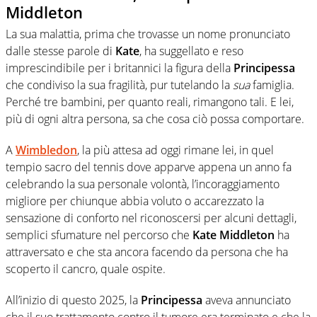
Middleton
La sua malattia, prima che trovasse un nome pronunciato
dalle stesse parole di
Kate
, ha suggellato e reso
imprescindibile per i britannici la figura della
Principessa
che condiviso la sua fragilità, pur tutelando la
sua
famiglia.
Perché tre bambini, per quanto reali, rimangono tali. E lei,
più di ogni altra persona, sa che cosa ciò possa comportare.
A
Wimbledon
, la più attesa ad oggi rimane lei, in quel
tempio sacro del tennis dove apparve appena un anno fa
celebrando la sua personale volontà, l’incoraggiamento
migliore per chiunque abbia voluto o accarezzato la
sensazione di conforto nel riconoscersi per alcuni dettagli,
semplici sfumature nel percorso che
Kate Middleton
ha
attraversato e che sta ancora facendo da persona che ha
scoperto il cancro, quale ospite.
All’inizio di questo 2025, la
Principessa
aveva annunciato
che il suo trattamento contro il tumore era terminato e che la