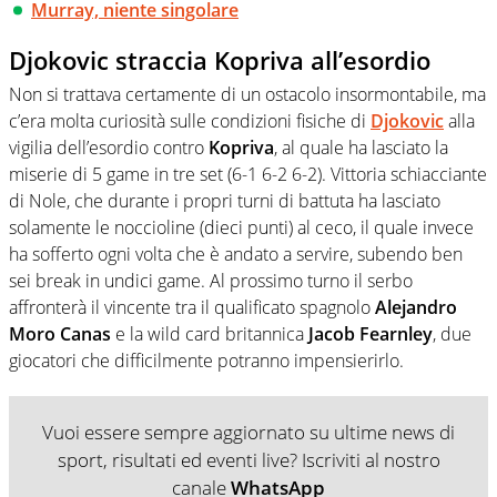
Murray, niente singolare
Djokovic straccia Kopriva all’esordio
Non si trattava certamente di un ostacolo insormontabile, ma
c’era molta curiosità sulle condizioni
fisiche di
Djokovic
alla
vigilia dell’esordio contro
Kopriva
, al quale ha lasciato la
miserie di 5 game in tre set (6-1 6-2 6-2). Vittoria schiacciante
di Nole, che durante i propri turni di battuta ha lasciato
solamente le noccioline (dieci punti) al ceco, il quale invece
ha sofferto ogni volta che è andato a servire, subendo ben
sei break in undici game. Al prossimo turno il serbo
affronterà il vincente tra il qualificato spagnolo
Alejandro
Moro Canas
e la wild card britannica
Jacob
Fearnley
, due
giocatori che difficilmente potranno impensierirlo.
Vuoi essere sempre aggiornato su ultime news di
sport, risultati ed eventi live? Iscriviti al nostro
canale
WhatsApp