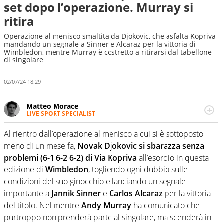
set dopo l’operazione. Murray si
ritira
Operazione al menisco smaltita da Djokovic, che asfalta Kopriva
mandando un segnale a Sinner e Alcaraz per la vittoria di
Wimbledon, mentre Murray è costretto a ritirarsi dal tabellone
di singolare
02/07/24 18:29
Matteo Morace
LIVE SPORT SPECIALIST
La multimedialità quale approccio personale e
professionale. Ama raccontare lo sport focalizzando ogni
Al rientro dall’operazione al menisco a cui si è sottoposto
attenzione sul tempo reale: la verità della dirette non
meno di un mese fa,
Novak Djokovic si sbarazza senza
sono opinioni ma fatti
problemi (6-1 6-2 6-2) di Via Kopriva
all’esordio in questa
edizione di
Wimbledon
, togliendo ogni dubbio sulle
condizioni del suo ginocchio e lanciando un segnale
importante a
Jannik Sinner
e
Carlos Alcaraz
per la vittoria
del titolo. Nel mentre
Andy Murray
ha comunicato che
purtroppo non prenderà parte al singolare, ma scenderà in