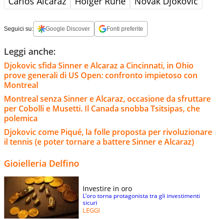
Carlos Alcaraz
Holger Rune
Novak Djokovic
Seguici su:
Google Discover
Fonti preferite
Leggi anche:
Djokovic sfida Sinner e Alcaraz a Cincinnati, in Ohio
prove generali di US Open: confronto impietoso con
Montreal
Montreal senza Sinner e Alcaraz, occasione da sfruttare
per Cobolli e Musetti. Il Canada snobba Tsitsipas, che
polemica
Djokovic come Piqué, la folle proposta per rivoluzionare
il tennis (e poter tornare a battere Sinner e Alcaraz)
Gioielleria Delfino
Investire in oro
L’oro torna protagonista tra gli investimenti
sicuri
LEGGI