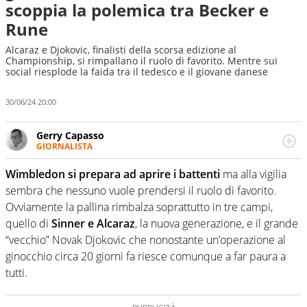
scoppia la polemica tra Becker e
Rune
Alcaraz e Djokovic, finalisti della scorsa edizione al
Championship, si rimpallano il ruolo di favorito. Mentre sui
social riesplode la faida tra il tedesco e il giovane danese
30/06/24 20:00
Gerry Capasso
GIORNALISTA
Per lui gli sport americani non hanno segreti: basket,
football, baseball e la capacità innata di trovare la notizia
Wimbledon si prepara ad aprire i battenti
ma alla vigilia
dove altri non vedono granché
sembra che nessuno vuole prendersi il ruolo di favorito.
Ovviamente la pallina rimbalza soprattutto in tre campi,
quello di
Sinner e Alcaraz
, la nuova generazione, e il grande
“vecchio” Novak Djokovic che nonostante un’operazione al
ginocchio circa 20 giorni fa riesce comunque a far paura a
tutti.