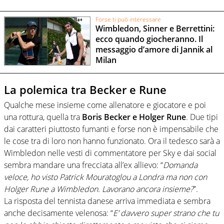
Forse ti può interessare
Wimbledon, Sinner e Berrettini:
ecco quando giocheranno. Il
messaggio d’amore di Jannik al
Milan
La polemica tra Becker e Rune
Qualche mese insieme come allenatore e giocatore e poi
una rottura, quella tra
Boris Becker e Holger Rune
. Due tipi
dai caratteri piuttosto fumanti e forse non è impensabile che
le cose tra di loro non hanno funzionato. Ora il tedesco sarà a
Wimbledon nelle vesti di commentatore per Sky e dai social
sembra mandare una frecciata all’ex allievo: “
Domanda
veloce, ho visto Patrick Mouratoglou a Londra ma non con
Holger Rune a Wimbledon. Lavorano ancora insieme?
”.
La risposta del tennista danese arriva immediata e sembra
anche decisamente velenosa: “
E’ davvero super strano che tu