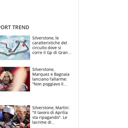
ORT TREND
Silverstone, le
caratteristiche del
circuito dove si
corre il Gp di Gran
Bretagna del
Motomondiale
Silverstone,
Marquez e Bagnaia
lanciano l’allarme:
“Non poggiavo il
ginocchio, dobbiamo
capire cosa è
successo”
Silverstone, Martin:
"Il lavoro di Aprilia
sta ripagando". Le
lacrime di
Bezzecchi: "Ho dato