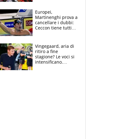
tutto, spero di finire
la gara domani"
Europei,
Martinenghi prova a
cancellare i dubbi:
Ceccon tiene tutti
col fiato sospeso.
Pellegrini punta su
Curtis
Vingegaard, aria di
ritiro a fine
stagione? Le voci si
intensificano.
Pogacar, niente
Sanremo nel 2027:
vuole la Roubaix