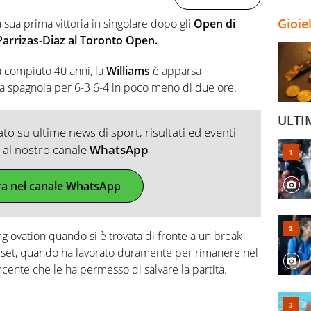
Gioie
 sua prima vittoria in singolare dopo gli
Open di
arrizas-Diaz al Toronto Open.
a compiuto 40 anni, la
Williams
è apparsa
ia spagnola per 6-3 6-4 in poco meno di due ore.
ULTI
o su ultime news di sport, risultati ed eventi
ti al nostro canale
WhatsApp
ra nel canale WhatsApp
g ovation quando si è trovata di fronte a un break
 set, quando ha lavorato duramente per rimanere nel
ncente che le ha permesso di salvare la partita.