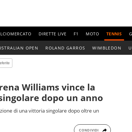
ALCIOMERCATO
DIRETTE LIVE
F1
MOTO
TENNIS
G
USTRALIAN OPEN
ROLAND GARROS
WIMBLEDON
U
eferite
ena Williams vince la
 singolare dopo un anno
zione di una vittoria singolare dopo oltre un
CONDIVIDI