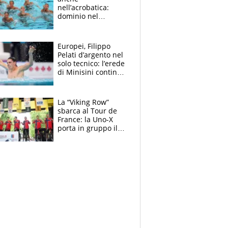
nell’acrobatica:
dominio nel
medagliere, ora
tocca a Ceccon, Curti
e compagni
Europei, Filippo
continuare
Pelati d’argento nel
solo tecnico: l’erede
di Minisini continua
a stupire, Los
Angeles è già nel
mirino
La “Viking Row”
sbarca al Tour de
France: la Uno-X
porta in gruppo il
rito della Norvegia
di Haaland e
compagni