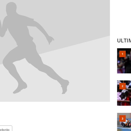
ULTI
eferite