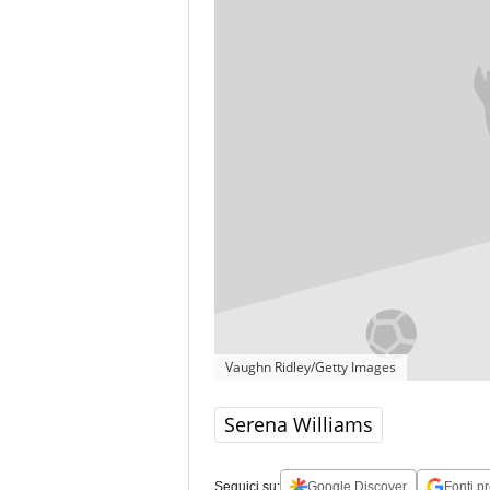
Vaughn Ridley/Getty Images
Serena Williams
Seguici su:
Google Discover
Fonti pr