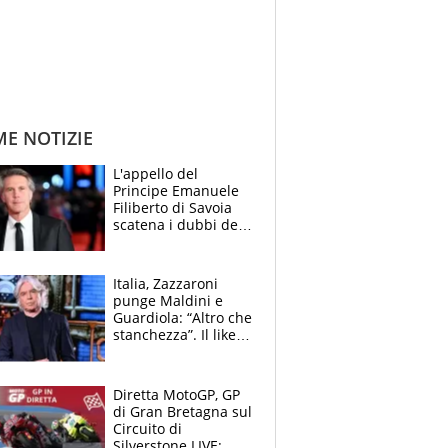
ME NOTIZIE
L'appello del
Principe Emanuele
Filiberto di Savoia
scatena i dubbi dei
tifosi: "E' una
trappola"
Italia, Zazzaroni
punge Maldini e
Guardiola: “Altro che
stanchezza”. Il like
di Mancini e le
polemiche sui social
Diretta MotoGP, GP
di Gran Bretagna sul
Circuito di
Silverstone LIVE: