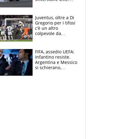
subito una caduta.
Brutta partenza per
Martin
Juventus, oltre a Di
Gregorio per i tifosi
c’è un altro
colpevole da
mandar via
FIFA, assedio UEFA:
Infantino resiste.
Argentina e Messico
si schierano,
CONCACAF spaccata