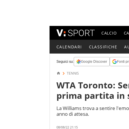
CALCIO
C
CALENDARI
CLASSIFICHE
A
Seguici su:
Google Discover
Fonti pr
TENNIS
WTA Toronto: Ser
prima partita in
La Williams trova a sentire l'emo
anno di attesa.
08/08/22 21:15