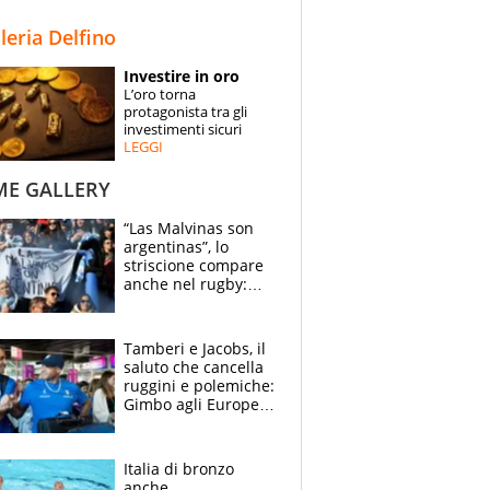
STORIE
lleria Delfino
SPECIALI
Investire in oro
L’oro torna
ESPERTI
protagonista tra gli
investimenti sicuri
LEGGI
CONTATTI
ME GALLERY
“Las Malvinas son
argentinas”, lo
striscione compare
anche nel rugby:
dopo Messi e
compagni ormai è
un caso
Tamberi e Jacobs, il
saluto che cancella
ruggini e polemiche:
Gimbo agli Europei
cerca un altro
miracolo
Italia di bronzo
anche