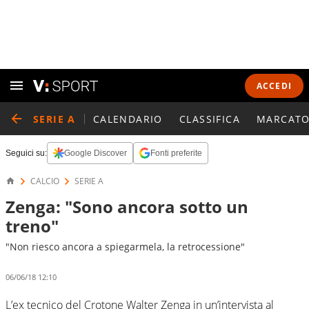
ACCEDI
SERIE A
CALENDARIO
CLASSIFICA
MARCATO
Seguici su:
Google Discover
Fonti preferite
CALCIO
SERIE A
Zenga: "Sono ancora sotto un
treno"
"Non riesco ancora a spiegarmela, la retrocessione"
06/06/18 12:10
L’ex tecnico del Crotone Walter Zenga in un’intervista al