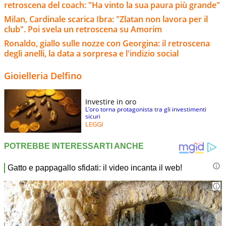
retroscena del coach: "Ha vinto la sua paura più grande"
Milan, Cardinale scarica Ibra: "Zlatan non lavora per il
club". Poi svela un retroscena su Amorim
Ronaldo, giallo sulle nozze con Georgina: il retroscena
degli anelli, la data a sorpresa e l'indizio social
Gioielleria Delfino
Investire in oro
L’oro torna protagonista tra gli investimenti
sicuri
LEGGI