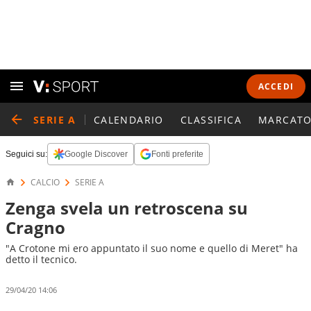
ACCEDI
SERIE A
CALENDARIO
CLASSIFICA
MARCATO
Seguici su:
Google Discover
Fonti preferite
CALCIO
SERIE A
Zenga svela un retroscena su
Cragno
"A Crotone mi ero appuntato il suo nome e quello di Meret" ha
detto il tecnico.
29/04/20 14:06