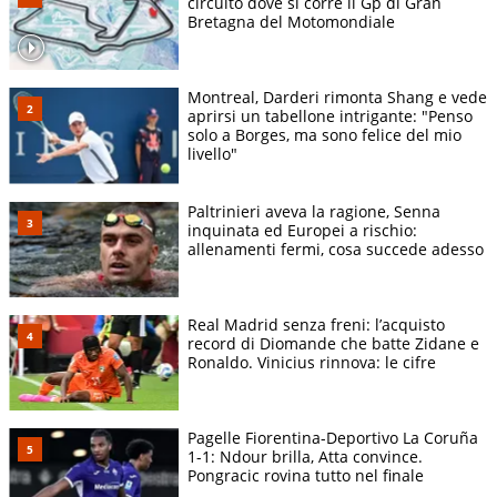
circuito dove si corre il Gp di Gran
Bretagna del Motomondiale
Montreal, Darderi rimonta Shang e vede
aprirsi un tabellone intrigante: "Penso
solo a Borges, ma sono felice del mio
livello"
Paltrinieri aveva la ragione, Senna
inquinata ed Europei a rischio:
allenamenti fermi, cosa succede adesso
Real Madrid senza freni: l’acquisto
record di Diomande che batte Zidane e
Ronaldo. Vinicius rinnova: le cifre
Pagelle Fiorentina-Deportivo La Coruña
1-1: Ndour brilla, Atta convince.
Pongracic rovina tutto nel finale