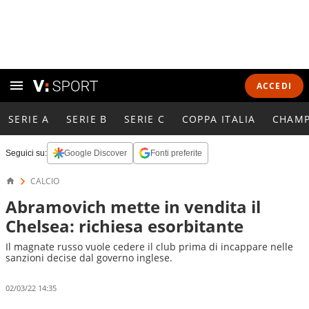
ACCEDI
SERIE A
SERIE B
SERIE C
COPPA ITALIA
CHAMP
Seguici su:
Google Discover
Fonti preferite
CALCIO
Abramovich mette in vendita il
Chelsea: richiesa esorbitante
Il magnate russo vuole cedere il club prima di incappare nelle
sanzioni decise dal governo inglese.
02/03/22 14:35