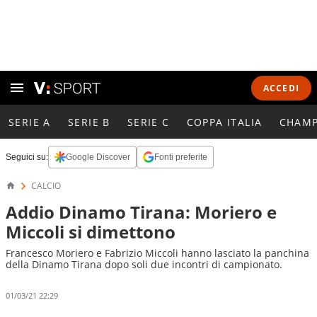
ACCEDI
SERIE A
SERIE B
SERIE C
COPPA ITALIA
CHAMP
Seguici su:
Google Discover
Fonti preferite
CALCIO
Addio Dinamo Tirana: Moriero e
Miccoli si dimettono
Francesco Moriero e Fabrizio Miccoli hanno lasciato la panchina
della Dinamo Tirana dopo soli due incontri di campionato.
01/03/21 22:29