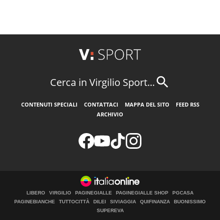
Cerca in Virgilio Sport...
CONTENUTI SPECIALI
CONTATTACI
MAPPA DEL SITO
FEED RSS
ARCHIVIO
LIBERO
VIRGILIO
PAGINEGIALLE
PAGINEGIALLE SHOP
PGCASA
PAGINEBIANCHE
TUTTOCITTÀ
DILEI
SIVIAGGIA
QUIFINANZA
BUONISSIMO
SUPEREVA