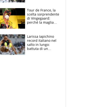
rito della Norvegia
di Haaland e
compagni
Tour de France, la
scelta sorprendente
di Vingegaard:
perché la maglia
gialla indossa la
mascherina, il
rischio da evitare
Larissa Iapichino
record italiano nel
salto in lungo:
battuta di un
centimetro mamma
Fiona May