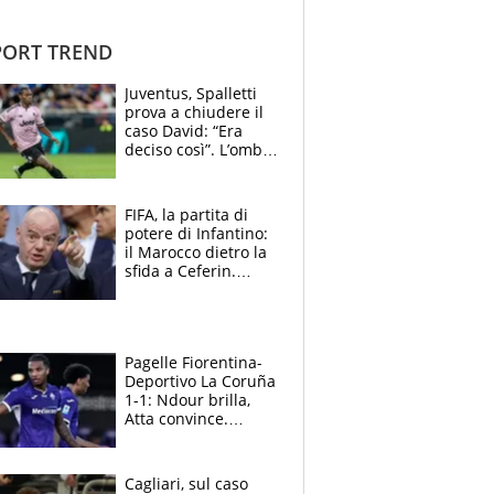
ORT TREND
Juventus, Spalletti
prova a chiudere il
caso David: “Era
deciso così”. L’ombra
di Zirkzee e la
sentenza dei tifosi
FIFA, la partita di
potere di Infantino:
il Marocco dietro la
sfida a Ceferin.
Scontro sul
Mondiale a 64
squadre, l’ira di Figo
Pagelle Fiorentina-
Deportivo La Coruña
1-1: Ndour brilla,
Atta convince.
Pongracic rovina
tutto nel finale
Cagliari, sul caso