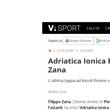
CALCIO
C
Seguici su:
Google Discover
Fonti pr
ALTRI SPORT
CICLISMO
Adriatica Ionica R
Zana
L'ultima tappa ad Ascoli Piceno v
08/06/22 18:34
Filippo Zana
, 23enne veneto di
Pio
Faizané
, ha vinto l’
Adriatica Ionica