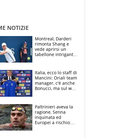
ME NOTIZIE
Montreal, Darderi
rimonta Shang e
vede aprirsi un
tabellone intrigante:
"Penso solo a
Borges, ma sono
felice del mio livello"
Italia, ecco lo staff di
Mancini: Oriali team
manager, c'è anche
Bonucci, ma sul web
infuria la polemica
Paltrinieri aveva la
ragione, Senna
inquinata ed
Europei a rischio:
allenamenti fermi,
cosa succede