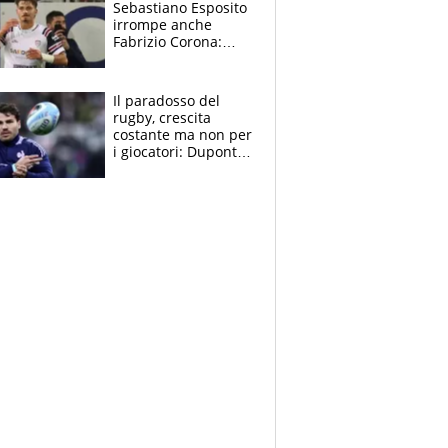
Sebastiano Esposito
irrompe anche
Fabrizio Corona:
“Ecco cosa è
successo, ho le
prove”
Il paradosso del
rugby, crescita
costante ma non per
i giocatori: Dupont
(il più pagato al
mondo) guadagna
solo 1,4 milioni
all'anno