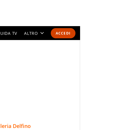
UIDA TV
ALTRO
ACCEDI
CALENDARI E CLASSIFICHE
ALTRI SPORT
MONDIALI 2026
OLIMPIADI
GOSSIP
LIFESTYLE
lleria Delfino