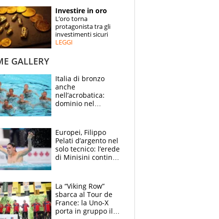
STORIE
Investire in oro
L’oro torna
SPECIALI
protagonista tra gli
investimenti sicuri
LEGGI
ESPERTI
ME GALLERY
CONTATTI
Italia di bronzo
anche
nell’acrobatica:
dominio nel
medagliere, ora
tocca a Ceccon, Curti
e compagni
Europei, Filippo
continuare
Pelati d’argento nel
solo tecnico: l’erede
di Minisini continua
a stupire, Los
Angeles è già nel
mirino
La “Viking Row”
sbarca al Tour de
France: la Uno-X
porta in gruppo il