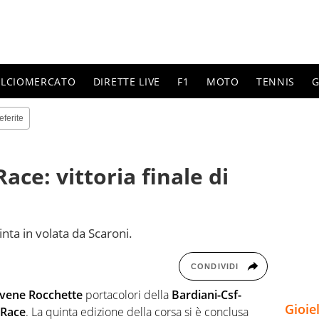
ALCIOMERCATO
DIRETTE LIVE
F1
MOTO
TENNIS
G
eferite
ace: vittoria finale di
inta in volata da Scaroni.
CONDIVIDI
vene Rocchette
portacolori della
Bardiani-Csf-
Gioie
 Race
. La quinta edizione della corsa si è conclusa