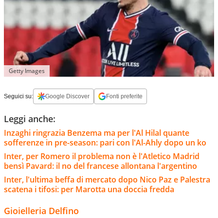
Getty Images
Seguici su:
Google Discover
Fonti preferite
Leggi anche:
Inzaghi ringrazia Benzema ma per l'Al Hilal quante
sofferenze in pre-season: pari con l'Al-Ahly dopo un ko
Inter, per Romero il problema non è l'Atletico Madrid
bensì Pavard: il no del francese allontana l'argentino
Inter, l'ultima beffa di mercato dopo Nico Paz e Palestra
scatena i tifosi: per Marotta una doccia fredda
Gioielleria Delfino