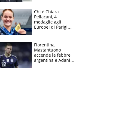
figlio Daniele
Chi è Chiara
Pellacani, 4
medaglie agli
Europei di Parigi
2026, papà
Giampaolo
giornalista, mamma
Fiorentina,
insegnante e il
Mastantuono
fratello calciatore
accende la febbre
argentina e Adani
impazzisce. Ma
Antognoni ‘rovina la
festa’ a Commisso