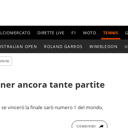
ALCIOMERCATO
DIRETTE LIVE
F1
MOTO
TENNIS
G
USTRALIAN OPEN
ROLAND GARROS
WIMBLEDON
U
eferite
nner ancora tante partite
 se vincerò la finale sarò numero 1 del mondo,
CONDIVIDI