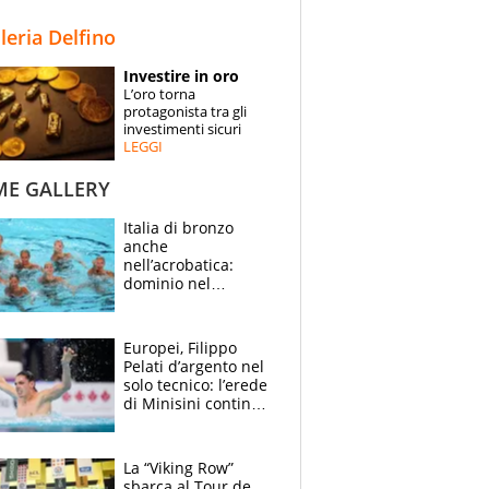
STORIE
lleria Delfino
SPECIALI
Investire in oro
L’oro torna
ESPERTI
protagonista tra gli
investimenti sicuri
LEGGI
CONTATTI
ME GALLERY
Italia di bronzo
anche
nell’acrobatica:
dominio nel
medagliere, ora
tocca a Ceccon, Curti
e compagni
Europei, Filippo
continuare
Pelati d’argento nel
solo tecnico: l’erede
di Minisini continua
a stupire, Los
Angeles è già nel
mirino
La “Viking Row”
sbarca al Tour de