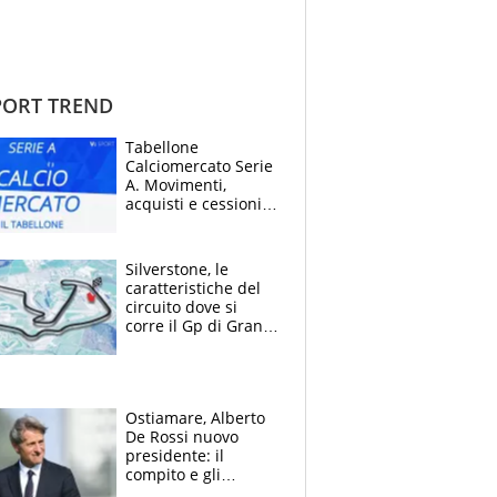
ORT TREND
Tabellone
Calciomercato Serie
A. Movimenti,
acquisti e cessioni:
estate 2026-27
Silverstone, le
caratteristiche del
circuito dove si
corre il Gp di Gran
Bretagna del
Motomondiale
Ostiamare, Alberto
De Rossi nuovo
presidente: il
compito e gli
obiettivi ricevuti dal