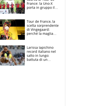
France: la Uno-X
porta in gruppo il
rito della Norvegia
di Haaland e
compagni
Tour de France, la
scelta sorprendente
di Vingegaard:
perché la maglia
gialla indossa la
mascherina, il
rischio da evitare
Larissa Iapichino
record italiano nel
salto in lungo:
battuta di un
centimetro mamma
Fiona May