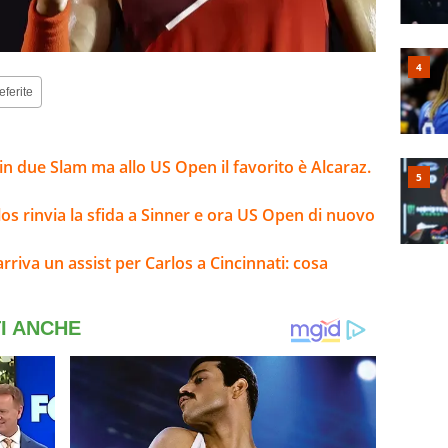
eferite
n due Slam ma allo US Open il favorito è Alcaraz.
arlos rinvia la sfida a Sinner e ora US Open di nuovo
 arriva un assist per Carlos a Cincinnati: cosa