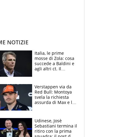
ME NOTIZIE
Italia, le prime
mosse di Zola: cosa
succede a Baldini e
agli altri ct. Il
Borussia tenta un
altro sgarbo agli
azzurri
Verstappen via da
Red Bull: Montoya
svela la richiesta
assurda di Max e lo
avverte: “Sicuro
Mercedes e
McLaren siano
Udinese, Josè
meglio?”
Sebastiani termina il
ritiro con la prima
squadra: il post del