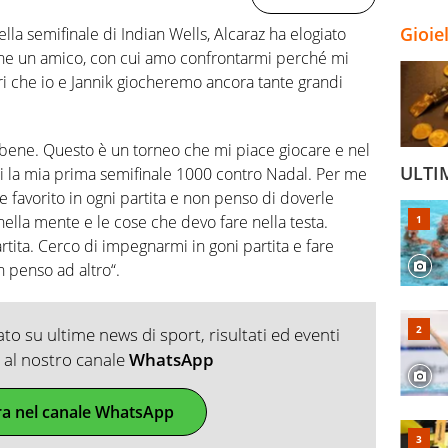
Gioie
lla semifinale di Indian Wells, Alcaraz ha elogiato
e che un amico, con cui amo confrontarmi perché mi
ri che io e Jannik giocheremo ancora tante grandi
o bene. Questo è un torneo che mi piace giocare e nel
ULTI
i la mia prima semifinale 1000 contro Nadal. Per me
favorito in ogni partita e non penso di doverle
 nella mente e le cose che devo fare nella testa.
tita. Cerco di impegnarmi in goni partita e fare
n penso ad altro“.
o su ultime news di sport, risultati ed eventi
ti al nostro canale
WhatsApp
ra nel canale WhatsApp