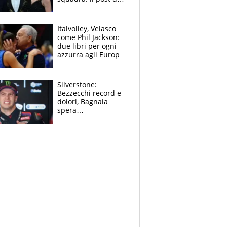
figlio di Amadeus e
Sanremo sullo
sfondo
Italvolley, Velasco
come Phil Jackson:
due libri per ogni
azzurra agli Europei.
Quello per Sylla è
“geniale”
Silverstone:
Bezzecchi record e
dolori, Bagnaia
spera
nell'antidolorifico,
Marquez si tira fuori
e vota Aprilia