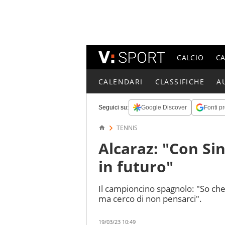
CALCIO
C
CALENDARI
CLASSIFICHE
A
Seguici su:
Google Discover
Fonti pr
TENNIS
Alcaraz: "Con Si
in futuro"
Il campioncino spagnolo: "So che
ma cerco di non pensarci".
19/03/23 10:49