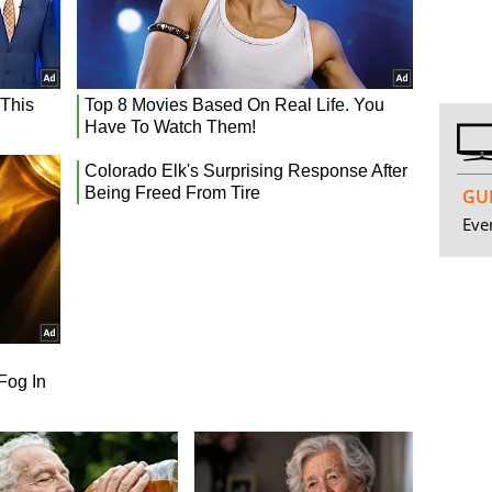
GUI
Even