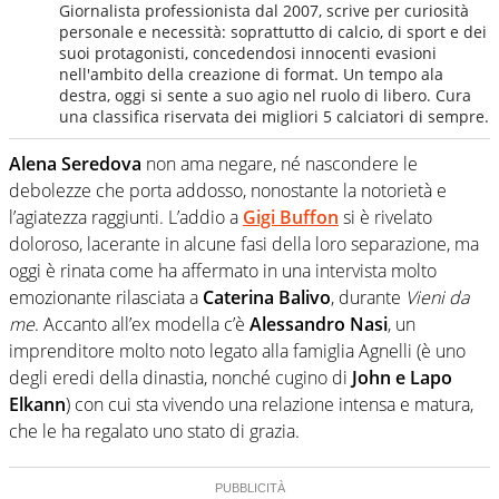
Giornalista professionista dal 2007, scrive per curiosità
personale e necessità: soprattutto di calcio, di sport e dei
suoi protagonisti, concedendosi innocenti evasioni
nell'ambito della creazione di format. Un tempo ala
destra, oggi si sente a suo agio nel ruolo di libero. Cura
una classifica riservata dei migliori 5 calciatori di sempre.
Alena Seredova
non ama negare, né nascondere le
debolezze che porta addosso, nonostante la notorietà e
l’agiatezza raggiunti. L’addio a
Gigi Buffon
si è rivelato
doloroso, lacerante in alcune fasi della loro separazione, ma
oggi è rinata come ha affermato in una intervista molto
emozionante rilasciata a
Caterina Balivo
, durante
Vieni da
me
. Accanto all’ex modella c’è
Alessandro Nasi
, un
imprenditore molto noto legato alla famiglia Agnelli (è uno
degli eredi della dinastia, nonché cugino di
John e Lapo
Elkann
) con cui sta vivendo una relazione intensa e matura,
che le ha regalato uno stato di grazia.