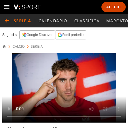
ACCEDI
SERIE A
CALENDARIO
CLASSIFICA
MARCATO
Seguici su:
Google Discover
Fonti preferite
CALCIO
SERIE A