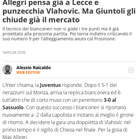
Allegri pensa già a Lecce e
punzecchia Vlahovic. Ma Giuntoli gli
chiude già il mercato
Il tecnico dei bianconeri non si gode i tre punti ma è già
proiettato alla prossima partita. Poi torna indietro criticando il
suo numero 9 per l'atteggiamento avuto col Frosinone.
16/01/24 23:05
Alessio Raicaldo
WEB EDITOR
Un figlio che si chiama Diego e la tesi di laurea sugli stadi
di proprietà in Italia. Il calcio quale filo conduttore
L’Inter chiama, la
Juventus
risponde. Dopo il 5-1 dei
irrinunciabile tra passione e professione. Per Virgilio
nerazzurri sul Monza, arriva la replica bianconera ed è
Sport indaga, approfondisce e scandaglia l'universo
tutt’altro che di corto muso con un perentorio
3-0 al
mondo dello sport per antonomasia
Sassuolo
. Con questo successo i bianconeri si riportano
nuovamente a -2 dalla capolista e iniziano al meglio il girone
di ritorno. A decidere la gara una doppietta di Vlahovic nel
primo tempo e il sigillo di Chiesa nel finale. Per la gioia di
Max Allegri.