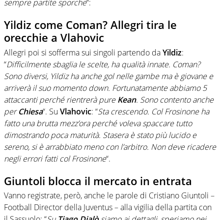
sempre partite sporche
“:
Yildiz come Coman? Allegri tira le
orecchie a Vlahovic
Allegri poi si sofferma sui singoli partendo da
Yildiz
:
“
Difficilmente sbaglia le scelte, ha qualità innate. Coman?
Sono diversi, Yildiz ha anche gol nelle gambe ma è giovane e
arriverà il suo momento down. Fortunatamente abbiamo 5
attaccanti perché rientrerà pure
Kean
. Sono contento anche
per
Chiesa
“. Su
Vlahovic
: “
Sta crescendo. Col Frosinone ha
fatto una brutta mezz’ora perché voleva spaccare tutto
dimostrando poca maturità. Stasera è stato più lucido e
sereno, si è arrabbiato meno con l’arbitro. Non deve ricadere
negli errori fatti col Frosinone
“.
Giuntoli blocca il mercato in entrata
Vanno registrate, però, anche le parole di Cristiano Giuntoli –
Football Director della Juventus – alla vigilia della partita con
il Sassuolo: “
Su
Tiago Djalò
siamo ai dettagli, speriamo nei